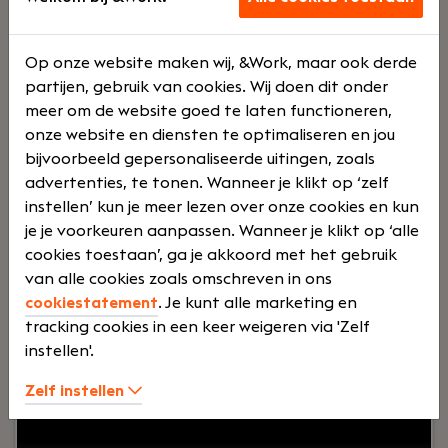
ondernemers.Wij werken veel digitaal waardoor
thuiswerken goed mogelijk is. Momenteel hebben
we kantoren in Amsterdam, Alkmaar, Den Bosch
Op onze website maken wij, &Work, maar ook derde
Lees verder>
en zijn we op zoek naar nieuwe locaties in onder
partijen, gebruik van cookies. Wij doen dit onder
andere Rotterdam, Den Haag, Utrecht en andere
meer om de website goed te laten functioneren,
grote steden in heel Nederland.Je start als
onze website en diensten te optimaliseren en jou
hypotheekadviseur en adviseert ondernemers die
Senior Hypotheekadviseur
bijvoorbeeld gepersonaliseerde uitingen, zoals
inzicht wensen in de mogelijkheden tot aankoop
advertenties, te tonen. Wanneer je klikt op ‘zelf
Zaandam
en financiering van een nieuwe woningJe
instellen’ kun je meer lezen over onze cookies en kun
De Roos van Renswouw
inventariseert de mogelijkheden voor de
je je voorkeuren aanpassen. Wanneer je klikt op ‘alle
financiering van een woning door inzicht te
cookies toestaan’, ga je akkoord met het gebruik
Voltijd
€ 3500 - €
creëren in de inkomens- en vermogenspositie van
van alle cookies zoals omschreven in ons
5500
de ondernemer, je geeft inzicht door een
cookiestatement
. Je kunt alle marketing en
stappenplan te presenteren en je werkt zo dus
tracking cookies in een keer weigeren via 'Zelf
stap voor stap toe tot het afsluiten van een
instellen'.
Jouw rol:
Ben jij een ervaren hypotheekadviseur
hypotheek. Je neemt onderwerpen zoals
die niet alleen cijfers belangrijk vindt, maar vooral
Zelf instellen
arbeidsongeschiktheid, werkloosheid, overlijden
de mensen achter die cijfers? Werk je graag in een
en pensioen mee in jouw advies richting de klant.
kleinschalige, hechte organisatie waar persoonlijk
De adviesgesprekken zijn voornamelijk telefonisch