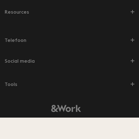
verwachten in gesprek te gaan met een adviseur
die voor zichzelf streeft naar inhoud en
Resources
competenties op Champions League niveau.
Telefoon
Social media
Tools
© 2026 &Work
8.5
Bekijk de
350
beoordelingen