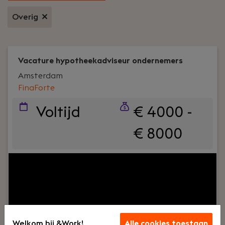
Overig
Vacature hypotheekadviseur ondernemers
Amsterdam
FinaForte
Voltijd
€ 4000 -
€ 8000
Jouw rol:
Voor de vacature hypotheekadviseur
ondernemers zoeken wij een enthousiaste collega
met ervaring in hypotheekadvies aan
ondernemers (DGA en IB). Voor de functie is het
vereist dat je jaarrekeningen kunt analyseren.
Ongeveer 95% van onze klanten zijn namelijk
Welkom bij &Work!
Alle cookies toestaan