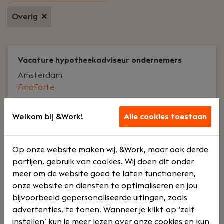
Overig
Vacature hypotheekadviseur ondernemers
Amsterdam
FinaForte
Voltijd
€ 4000 - €
Welkom bij &Work!
Alle cookies toestaan
8000
Op onze website maken wij, &Work, maar ook derde
Jouw rol:
Voor de vacature hypotheekadviseur
partijen, gebruik van cookies. Wij doen dit onder
ondernemers zoeken wij een enthousiaste collega
meer om de website goed te laten functioneren,
met ervaring in hypotheekadvies aan
onze website en diensten te optimaliseren en jou
ondernemers (DGA en IB). Voor de functie is het
bijvoorbeeld gepersonaliseerde uitingen, zoals
vereist dat je jaarrekeningen kunt analyseren.
advertenties, te tonen. Wanneer je klikt op ‘zelf
Ongeveer 95% van onze klanten zijn namelijk
instellen’ kun je meer lezen over onze cookies en kun
ondernemers.Wij werken veel digitaal waardoor