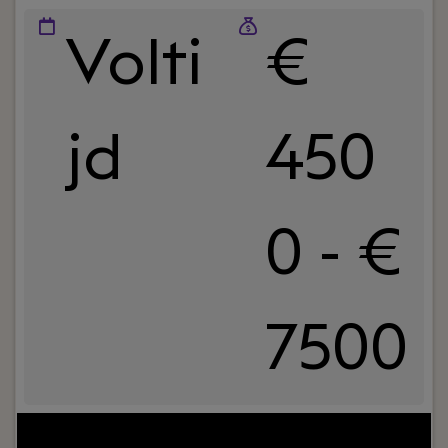
Volti
€
jd
450
0 - €
7500
Jouw rol:
Heb jij tenminste 2 jaar werkervaring als