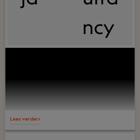
ncy
Jouw rol:
Ben jij een assistent accountant die
energie krijgt van het zelfstandig oppakken van
dossiers, het samenstellen van jaarrekeningen en
het meedenken met klanten? Bij Ouwersloot
Kerkhoven zoeken we een Assistent Accountant
Samenstel voor een rol met veel inhoud,
verantwoordelijkheid en ruimte om door te
groeien. Je kunt werken vanuit Amsterdam of
Schagen.
Lees verder>