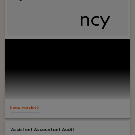
ncy
Jouw rol:
Ben jij fiscalist en zoek je een rol met
inhoudelijke diepgang, afwisseling en mooie
klanten? Bij Ouwersloot Kerkhoven krijg je de
ruimte om te werken aan uiteenlopende fiscale
vraagstukken, jezelf verder te ontwikkelen en
onderdeel te zijn van een kantoor waar niet
alleen kwaliteit, maar ook werkplezier centraal
staat. Je kunt werken vanuit Amsterdam of
Schagen.
Lees verder>
Assistent Accountant Audit