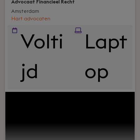
Advocaat Financieel Recht
Amsterdam
Hart advocaten
Volti
Lapt
jd
op
Jouw rol:
Als advocaat financieel recht werk je, in
samenwerking met een partner, aan
uiteenlopende dossiers binnen de specialisaties
van het kantoor. Je adviseert en procedeert over
zorgplichtvraagstukken, toezichtstrajecten en
compliancegerelateerde kwesties, vaak in