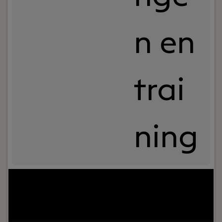
n en
trai
ning
Jouw rol:
Vind je net als wij dat professioneel werk
ook gewoon leuk werk moet zijn? Ben je ambiti-eus
en wil je graag je talent inzetten bij een
laagdrempelige samenstelpraktijk die hele-maal