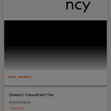
ncy
Jouw rol:
Wil jij niet alleen controles uitvoeren,
maar ook een team meenemen en echt invloed
hebben op de praktijk? Bij Ouwersloot Kerkhoven
zoeken we een Controleleider Audit die
verantwoordelijkheid pakt, regie voert op
opdrachten en plezier haalt uit samenwerken. Je
kunt werken vanuit Amsterdam of Schagen.
Lees verder>
(Senior) Consultant Tax
Amsterdam
Taxture