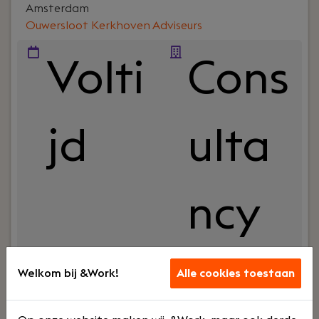
Amsterdam
Ouwersloot Kerkhoven Adviseurs
Volti
Cons
jd
ulta
ncy
Jouw rol:
Wil jij werken in een auditpraktijk waar je
Welkom bij &Work!
Alle cookies toestaan
inhoudelijk wordt uitgedaagd, veel leert en direct
schakelt met klanten? Bij Ouwersloot Kerkhoven