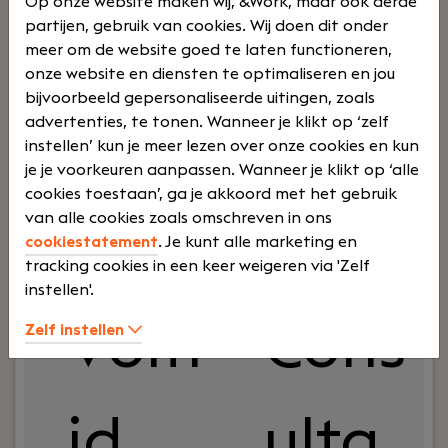
zoeken we een Assistent Accountant Audit die
Op onze website maken wij, &Work, maar ook derde
mee wil bouwen aan een groeiende auditpraktijk
partijen, gebruik van cookies. Wij doen dit onder
en energie krijgt van afwisselende klantdossiers,
meer om de website goed te laten functioneren,
wisselende teams en veel eigen
onze website en diensten te optimaliseren en jou
verantwoordelijkheid. Je kunt werken vanuit
bijvoorbeeld gepersonaliseerde uitingen, zoals
Amsterdam of Schage
advertenties, te tonen. Wanneer je klikt op ‘zelf
Lees verder>
instellen’ kun je meer lezen over onze cookies en kun
je je voorkeuren aanpassen. Wanneer je klikt op ‘alle
cookies toestaan’, ga je akkoord met het gebruik
van alle cookies zoals omschreven in ons
Assistent Accountant Samenstel
cookiestatement
. Je kunt alle marketing en
Amsterdam
tracking cookies in een keer weigeren via 'Zelf
Ouwersloot Kerkhoven Adviseurs
instellen'.
Volti
Cons
Zelf instellen
jd
ulta