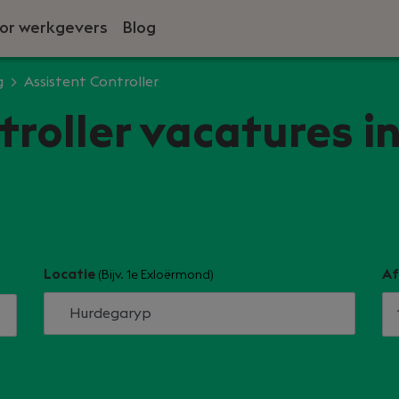
or werkgevers
Blog
g
Assistent Controller
troller vacatures i
Locatie
Af
(Bijv. 1e Exloërmond)