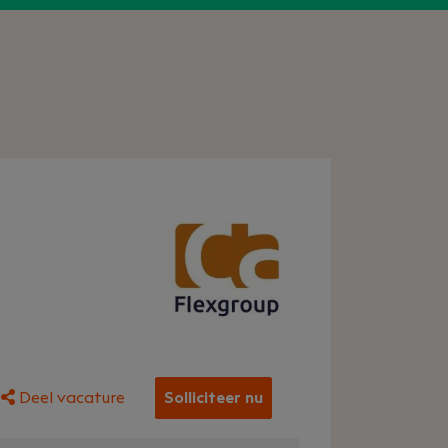
Deel vacature
Solliciteer nu