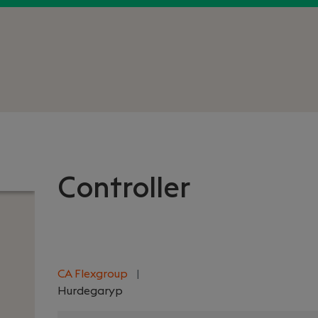
Controller
CA Flexgroup
|
Hurdegaryp