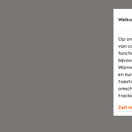
Welko
Op on
van co
functi
bijvoo
Wannee
en kun
toesta
omsch
tracki
Zelf i