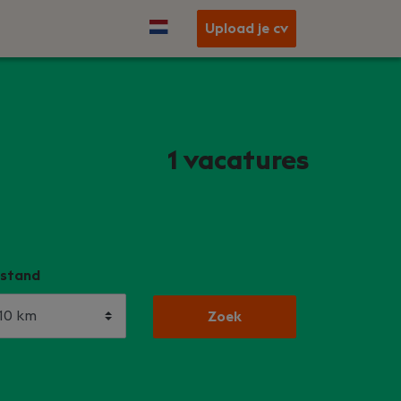
Upload je cv
n
1
vacatures
stand
Zoek