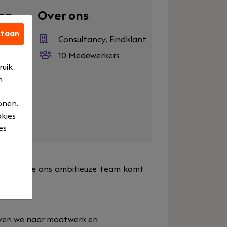
en
Over ons
staan
600
Consultancy, Eindklant
em
10 Medewerkers
ruik
en
n
ktijden
onen.
okies
es
ontroller die ons ambitieuze team komt
reven we naar maatwerk en