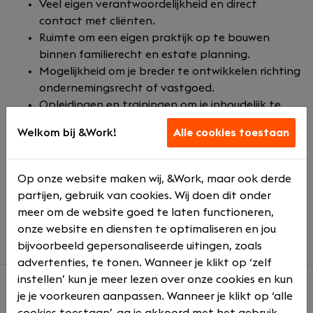
Veel eigen verantwoordelijkheid en direct
contact met cliënten.
Ruimte om een eigen praktijk op te bouwen
binnen familierecht en estate planning.
Mogelijkheid om je breder te ontwikkelen richting
ondernemingsrecht of vastgoed.
Opleidingen en trainingen om je inhoudelijk te
blijven ontwikkelen.
Welkom bij &Work!
Alle cookies toestaan
Flexibele werktijden, een pensioenregeling,
reiskostenvergoeding en een bonussysteem.
Een salaris passend bij je ervaring en goede
Op onze website maken wij, &Work, maar ook derde
secundaire voorwaarden.
partijen, gebruik van cookies. Wij doen dit onder
Een informele werksfeer met korte lijnen binnen
meer om de website goed te laten functioneren,
een kantoor van circa 20 collega’s.
onze website en diensten te optimaliseren en jou
bijvoorbeeld gepersonaliseerde uitingen, zoals
advertenties, te tonen. Wanneer je klikt op ‘zelf
instellen’ kun je meer lezen over onze cookies en kun
je je voorkeuren aanpassen. Wanneer je klikt op ‘alle
Over ons