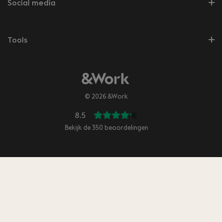
Social media
Tools
© 2026 &Work
8.5
Bekijk de
350
beoordelingen