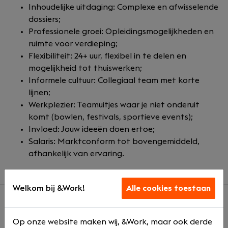
Inhoudelijke uitdaging: Complexe en afwisselende
dossiers;
Professionele groei: Opleidingsmogelijkheden en
ruimte voor verdieping;
Flexibiliteit: 24+ uur, flexibel in te delen en
mogelijkheid tot thuiswerken;
Informele cultuur: Collegiaal team met korte
lijnen;
Werkplezier: Teamuitjes waar je niet onderuit
komt (bowlen, festivals, sportieve events);
Invloed: Jouw ideeën doen ertoe;
Salaris: Marktconform tot bovengemiddeld,
afhankelijk van ervaring.
Welkom bij &Work!
Alle cookies toestaan
Over ons
Op onze website maken wij, &Work, maar ook derde