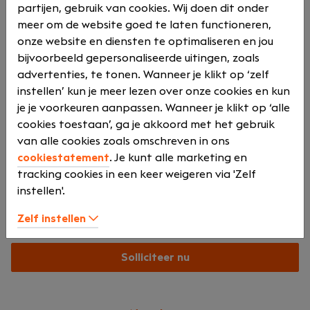
Van Goor Schuurman Notarissen is een modern en
partijen, gebruik van cookies. Wij doen dit onder
toegankelijk notariskantoor met een sterke
meer om de website goed te laten functioneren,
familierechtpraktijk. Geen logge structuren of
onze website en diensten te optimaliseren en jou
afstandelijke cultuur, maar korte lijnen,
bijvoorbeeld gepersonaliseerde uitingen, zoals
gelijkwaardigheid en samenwerking. Hier telt jouw
advertenties, te tonen. Wanneer je klikt op ‘zelf
mening. Hier werk je samen. Hier ontwikkel je je verder
instellen’ kun je meer lezen over onze cookies en kun
als jurist én als professional.
je je voorkeuren aanpassen. Wanneer je klikt op ‘alle
cookies toestaan’, ga je akkoord met het gebruik
van alle cookies zoals omschreven in ons
cookiestatement
. Je kunt alle marketing en
Onze locatie
tracking cookies in een keer weigeren via 'Zelf
instellen'.
Almelosestraat 42a
Wierden
Zelf instellen
Solliciteer nu