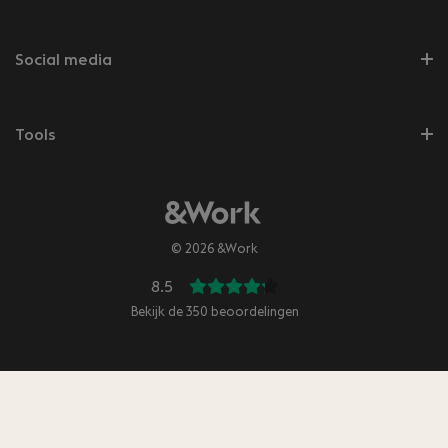
Social media
Tools
© 2026 &Work
8.5
Bekijk de
350
beoordelingen