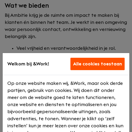
Wat we bieden
Bij Ambitie krijg je de ruimte om impact te maken bij
klanten én binnen het team. Je werkt in een omgeving
waar persoonlijk contact, ontwikkeling en vernieuwing
belangrijk zijn.
Veel vrijheid en verantwoordelijkheid in je rol.
Direct klantcontact en adviserende
werkzaamheden.
Welkom bij &Work!
Alle cookies toestaan
Opleidingen en training om jezelf verder te
ontwikkelen.
Op onze website maken wij, &Work, maar ook derde
Flexibele werktijden en thuis werken.
partijen, gebruik van cookies. Wij doen dit onder
Een bedrijfsauto, laptop en telefoon.
meer om de website goed te laten functioneren,
Een bonussysteem, pensioen en
onze website en diensten te optimaliseren en jou
reiskostenvergoeding.
bijvoorbeeld gepersonaliseerde uitingen, zoals
Een modern en informeel accountantskantoor
advertenties, te tonen. Wanneer je klikt op ‘zelf
waar automatisering serieus wordt genomen.
instellen’ kun je meer lezen over onze cookies en kun