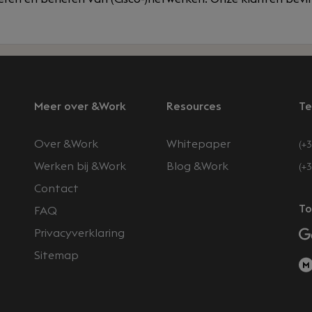
Meer over &Work
Resources
Te
Over &Work
Whitepaper
(+3
Werken bij &Work
Blog &Work
(+
Contact
n
To
FAQ
Privacyverklaring
Sitemap