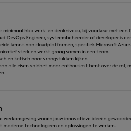
er minimaal hbo werk- en denkniveau, bij voorkeur met een 
loud-DevOps Engineer, systeembeheerder of developer is een
eide kennis van cloudplatformen, specifiek Microsoft Azure
icatief sterk en werkt graag samen in een team.
sch en kritisch naar vraagstukken kijken.
 aan alle eisen voldoet maar enthousiast bent over de rol, m
en.
n
de werkomgeving waarin jouw innovatieve ideeën gewaarde
 moderne technologieën en oplossingen te werken.