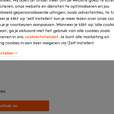
okies. Wij doen dit onder meer om de website goed te late
rde software voor kleine, middelgrote en grote bedrijven. 
oneren, onze website en diensten te optimaliseren en jou
nstverleners werkzaam met onze softwareproducten. Tot o
rbeeld gepersonaliseerde uitingen, zoals advertenties, te t
edrijven, bedrijven uit de (af) bouwsector en nautische bedr
r je klikt op ‘zelf instellen’ kun je meer lezen over onze co
an artikelbeheer tot en met financiële administratie, in éé
 je je voorkeuren aanpassen. Wanneer je klikt op ‘alle cooki
producten zich door hun eenvoud, transparantie, brancheg
an’, ga je akkoord met het gebruik van alle cookies zoals
raktijk. Onze doelstelling is dan ook om de hoogste mate v
reven in ons
cookiestatement
. Je kunt alle marketing en
este logistieke en administratieve software voor bouwbedr
ng cookies in een keer weigeren via 'Zelf instellen'.
eft vestigingen in Zierikzee en Gorinchem met totaal 110 m
nstellen
zee
iciteer nu