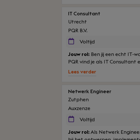
IT Consultant
Utrecht
PQR B.V.
Voltijd
Jouw rol:
Ben jij een echt IT-w
PQR vind je als IT Consultant 
Lees verder
Netwerk Engineer
Zutphen
Auxzenze
Voltijd
Jouw rol:
Als Netwerk Engineer
bij het ontwerpen, implemente