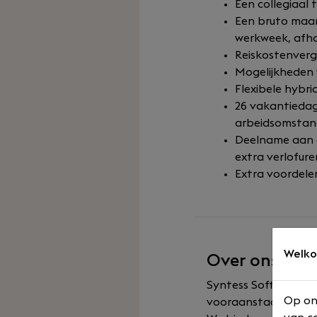
Een collegiaal 
Een bruto maan
werkweek, afhan
Reiskostenvergo
Mogelijkheden v
Flexibele hybr
26 vakantiedag
arbeidsomstan
Deelname aan d
extra verlofure
Extra voordelen
Welko
Over ons
Syntess Software is 
Op on
vooraanstaande rol 