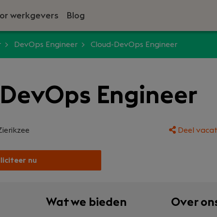
or werkgevers
Blog
r
DevOps Engineer
Cloud-DevOps Engineer
-DevOps Engineer
Zierikzee
Deel vacat
liciteer nu
Wat we bieden
Over on