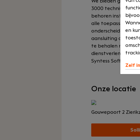
van co
We bieden geïntegree
functi
3000 technische die
bijvoo
behoren installatieb
Wannee
alle toepassingen, v
en kun
onderscheiden onze 
toesta
aansluiting op de p
omsch
te behalen met de b
tracki
dienstverleners.
Syntess Software he
Zelf i
Onze locatie
Gouwepoort 2
Zierik
Soll