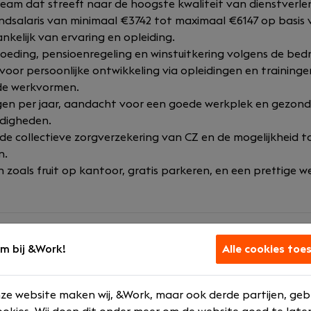
team dat streeft naar de hoogste kwaliteit van dienstverle
dsalaris van minimaal €3742 tot maximaal €6147 op basis 
kelijk van ervaring en opleiding.
eding, pensioenregeling en winstuitkering volgens de bedri
oor persoonlijke ontwikkeling via opleidingen en traininge
ide werkvormen.
en per jaar, aandacht voor een goede werkplek en gezon
digheden.
e collectieve zorgverzekering van CZ en de mogelijkheid 
n.
 zoals fruit op kantoor, gratis parkeren, en een prettige w
m bij &Work!
Alle cookies toe
producent van ERP- en mobiele software en speelt al 27 jaa
ze website maken wij, &Work, maar ook derde partijen, geb
wanneer het gaat om de automatisering van technische di