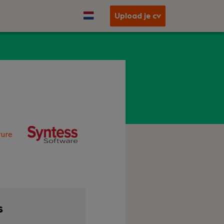
Upload je cv
ure
s