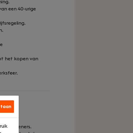
ning.
van een 40-urige
jfsregeling.
n.
de
tot het kopen van
erksfeer.
staan
r een
ruik
enstverleners.