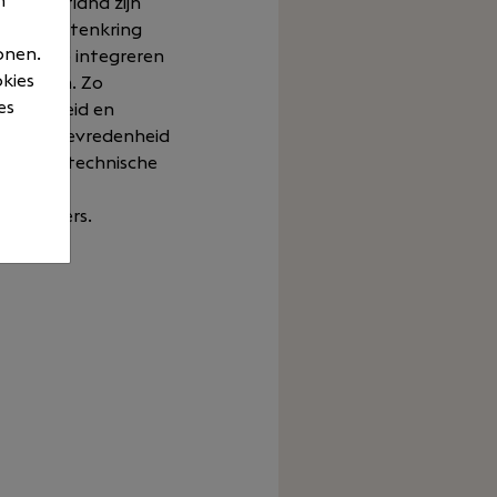
n
In Nederland zijn
nze klantenkring
onen.
ijven. We integreren
okies
n systeem. Zo
es
erichtheid en
an klanttevredenheid
ijven en technische
edewerkers.