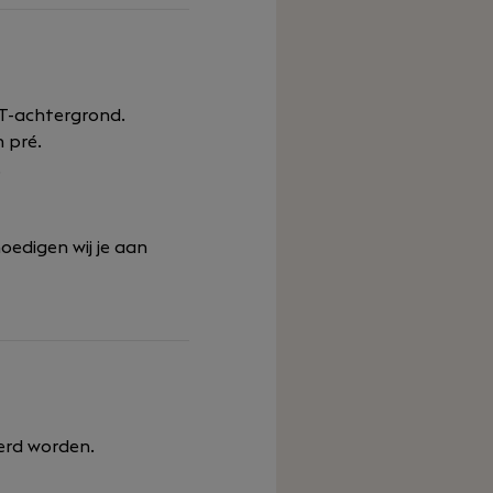
IT-achtergrond.
 pré.
.
oedigen wij je aan
erd worden.