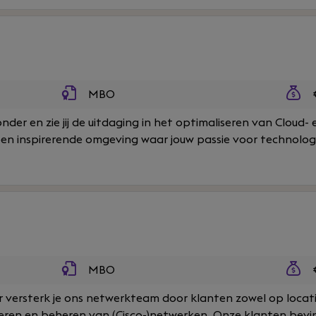
MBO
€
onder en zie jij de uitdaging in het optimaliseren van Cloud
een inspirerende omgeving waar jouw passie voor technolog.
MBO
€
 versterk je ons netwerkteam door klanten zowel op locat
ren en beheren van (Cisco-)netwerken. Onze klanten bevind