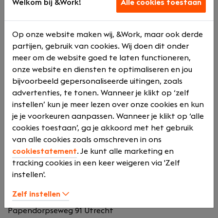
Welkom bij &Work!
Alle cookies toestaan
marktleiders.
Binnen PQR staat ontwikkeling centraal. Via de
Op onze website maken wij, &Work, maar ook derde
interne PQR Academy krijg je opleidingen,
partijen, gebruik van cookies. Wij doen dit onder
certificeringen en trainingen op maat. Dankzij onze
meer om de website goed te laten functioneren,
hoge partnerstatussen werk je met de nieuwste
onze website en diensten te optimaliseren en jou
technologieën en innovatieve oplossingen. De cultuur
bijvoorbeeld gepersonaliseerde uitingen, zoals
is open, professioneel en mensgericht, met veel ruimte
advertenties, te tonen. Wanneer je klikt op ‘zelf
voor initiatief, eigenaarschap en kennisdeling.
instellen’ kun je meer lezen over onze cookies en kun
Teamgevoel en plezier staan hoog op de agenda met
je je voorkeuren aanpassen. Wanneer je klikt op ‘alle
regelmatige borrels, events en gezamenlijke
cookies toestaan’, ga je akkoord met het gebruik
activiteiten.
van alle cookies zoals omschreven in ons
cookiestatement
. Je kunt alle marketing en
tracking cookies in een keer weigeren via 'Zelf
Onze locatie
instellen'.
Zelf instellen
Papendorpseweg 91
Utrecht