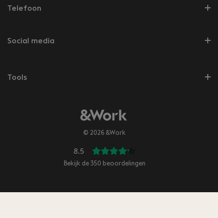
Telefoon
Social media
Tools
© 2026 &Work
8.5
Bekijk de
350
beoordelingen