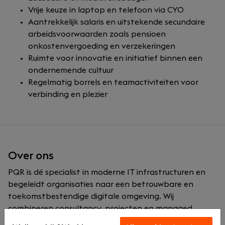
Vrije keuze in laptop en telefoon via CYO
Aantrekkelijk salaris en uitstekende secundaire
arbeidsvoorwaarden zoals pensioen
onkostenvergoeding en verzekeringen
Ruimte voor innovatie en initiatief binnen een
ondernemende cultuur
Regelmatig borrels en teamactiviteiten voor
verbinding en plezier
Over ons
PQR is dé specialist in moderne IT infrastructuren en
begeleidt organisaties naar een betrouwbare en
toekomstbestendige digitale omgeving. Wij
combineren consultancy, projecten en managed
services en werken met bewezen technologie van