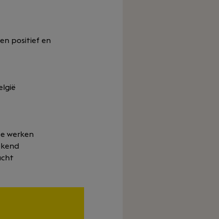
en positief en
lgië
te werken
ekend
acht