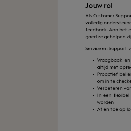
Jouw rol
Als Customer Support 
volledig ondersteun
feedback. Aan het e
goed ze geholpen zi
Service en Support 
Vraagbaak en 
altijd met opr
Proactief bell
om in te check
Verbeteren van 
In een flexib
worden
Af en toe op l