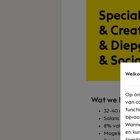
Specia
& Creat
& Die
& Soci
Welko
Op on
Wat we biede
van co
functi
32–40 uur per w
bijvoo
Salaris van €2.
Wannee
8% vakantiege
en kun
Mogelijkheden t
toesta