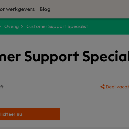
or werkgevers
Blog
Overig
Customer Support Specialist
er Support Special
ft
Deel vacat
liciteer nu