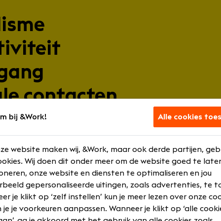
lisme
iviteit
pgang
ale contacten
m bij &Work!
Alle cookies toe
ze website maken wij, &Work, maar ook derde partijen, geb
n
okies. Wij doen dit onder meer om de website goed te late
oneren, onze website en diensten te optimaliseren en jou
eek, afhankelijk van jouw voorkeur
rbeeld gepersonaliseerde uitingen, zoals advertenties, te t
800–€3.500 bruto op basis van 40 uur, afhankelijk van ervar
r je klikt op ‘zelf instellen’ kun je meer lezen over onze co
ld
 je je voorkeuren aanpassen. Wanneer je klikt op ‘alle cooki
ot groei op het vlak dat jij wilt
an’, ga je akkoord met het gebruik van alle cookies zoals