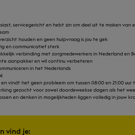
iast, servicegericht en hebt zin om deel uit te maken van e
team
verzicht houden en geen hulpvraag is jou te gek
rig en communicatief sterk
kelijk verbinding met zorgmedewerkers in Nederland en Be
hte aanpakker en wil continu verbeteren
ommuniceren in het Nederlands
ré
l en vindt het geen probleem om tussen 08:00 en 21:00 uur 
erking gezocht voor zowel doordeweekse dagen als het we
ssen en denken in mogelijkheden liggen volledig in jouw kr
n vind je: