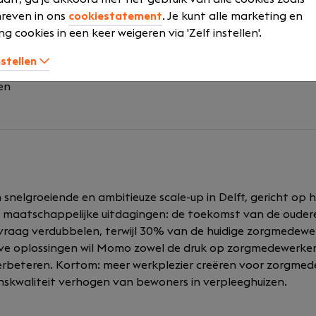
goeding
reven in ons
cookiestatement
. Je kunt alle marketing en
ng
ng cookies in een keer weigeren via 'Zelf instellen'.
n per jaar op basis van 40 uur, inclusief feestdagen naar 
za-avond
nstellen
orrels
en
 snelgroeiende en ambitieuze scale-up in Delft, gericht o
e maatschappelijke uitdagingen: de toekomst van de oude
gvraag verdubbelen, terwijl 30% van de huidige zorgmedew
ve oplossingen wil Momo zowel de druk op zorgmedewerkers
verbeteren. Kortom: meer werkplezier creëren voor zorgmed
venskwaliteit verhogen van bewoners in verpleeghuizen.