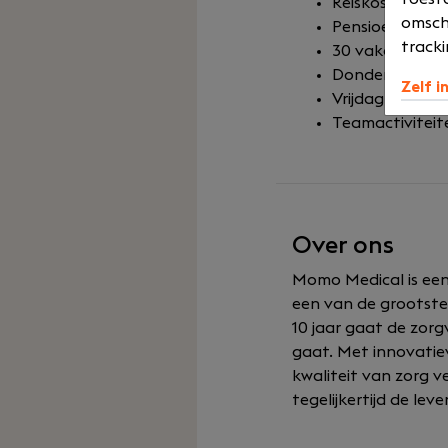
Reiskostenver
omsch
Pensioenregeli
tracki
30 vakantiedage
Donderdag piz
Zelf i
Vrijdagmiddagb
Teamactiviteit
Over ons
Momo Medical is een
een van de grootst
10 jaar gaat de zor
gaat. Met innovatie
kwaliteit van zorg 
tegelijkertijd de le