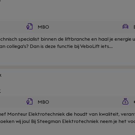
d
MBO
B
echnisch specialist binnen de liftbranche en haal je energie
 collega's? Dan is deze functie bij VeboLift iets...
k
.
MBO
€
Chef Monteur Elektrotechniek die houdt van kwaliteit, veran
ken wij jou! Bij Steegman Elektrotechniek neem je het voor