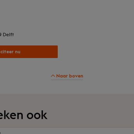
29
Delft
iciteer nu
Naar boven
eken ook