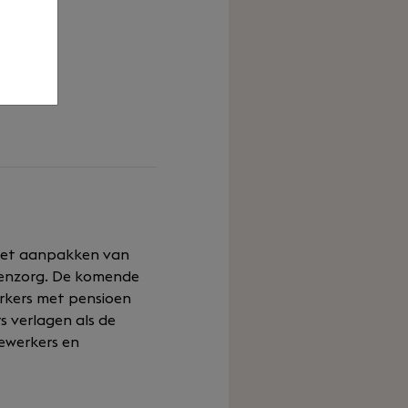
keuze
p het aanpakken van
renzorg. De komende
erkers met pensioen
 verlagen als de
ewerkers en