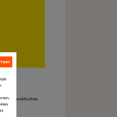
staan
ruik
n
onen.
ing en kwalificaties
okies
es