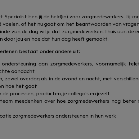
Specialist ben jij de held(in) voor zorgmedewerkers. Jij zor
d voelen, of het nu gaat om het beantwoorden van vrage
inde van de dag wil je dat zorgmedewerkers thuis aan de ee
jn door jou en hoe dat hun dag heeft gemaakt.
verlenen bestaat onder andere uit:
ondersteuning aan zorgmedewerkers, voornamelijk telef
echte aandacht
en, zowel overdag als in de avond en nacht, met verschill
en hoe het gaat
de processen, producten, je collega’s en jezelf
el team meedenken over hoe zorgmedewerkers nog beter
ocatie zorgmedewerkers ondersteunen in hun werk