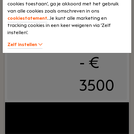
cookies toestaan’, ga je akkoord met het gebruik
van alle cookies zoals omschreven in ons
Voltij
€
cookiestatement
. Je kunt alle marketing en
tracking cookies in een keer weigeren via 'Zelf
instellen'.
d
2500
Zelf instellen
- €
3500
Jouw rol:
Bij Dijkland administratie- en
belastingadviseurs draait het niet alleen om
cijfers, maar vooral om mensen. Om ondernemers
die willen groeien. En om collega’s die