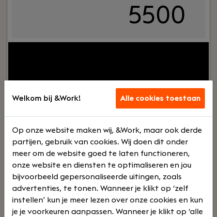
5500
Jouw rol:
Bij Dijkland administratie- en
belastingadviseurs draait het om meer dan cijfers.
Om vertrouwen, samenwerking en ondernemers
écht verder helpen. En ja, ook om humor op de
werkvloer en goede lunches.Wij werken al jaren
Welkom bij &Work!
Alle cookies toestaan
voor een breed MKB-klantenbestand en staan
bekend om onze nuchtere aanpak,
betrokkenheid en persoonlijke aandacht – voor
Op onze website maken wij, &Work, maar ook derde
klanten én collega’s.
partijen, gebruik van cookies. Wij doen dit onder
Lees verder>
meer om de website goed te laten functioneren,
onze website en diensten te optimaliseren en jou
bijvoorbeeld gepersonaliseerde uitingen, zoals
Junior salarisadministrateur
advertenties, te tonen. Wanneer je klikt op ‘zelf
instellen’ kun je meer lezen over onze cookies en kun
Haaften
je je voorkeuren aanpassen. Wanneer je klikt op ‘alle
Dijkland Administratie