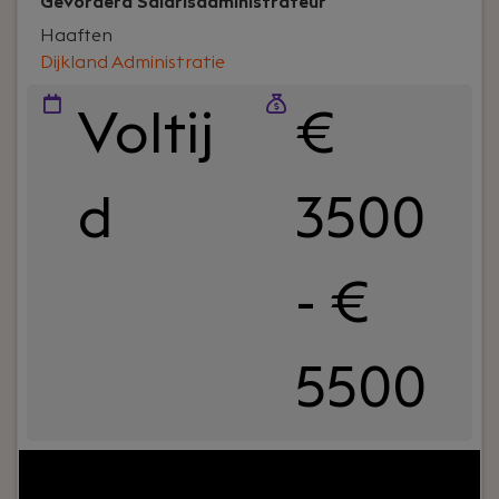
Gevorderd Salarisadministrateur
Haaften
Dijkland Administratie
Voltij
€
d
3500
- €
5500
Jouw rol:
Bij Dijkland administratie- en
belastingadviseurs draait het om meer dan alleen