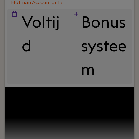
Hofman Accountants
Voltij
Bonus
d
systee
m
Jouw rol:
Ben jij een accountant die verder kijkt
dan alleen de cijfers? Wil je ondernemers
adviseren, langdurige klantrelaties opbouwen en
werken binnen een betrokken
accountantskantoor waar persoonlijke
dienstverlening centraal staat? Dan is Hofman
Accountants in Vlaardingen op zoek naar jou.Als