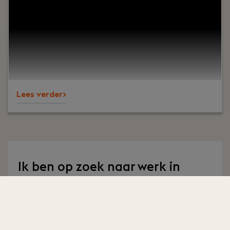
cijfers. Het draait om vertrouwen, persoonlijk
contact en zorgen dat ondernemers op ons
kunnen bouwen. En ja, ook om een goede sfeer op
kantoor.Wij ondersteunen al jaren MKB-
ondernemers in diverse branches en staan
bekend om onze nuchtere aanpak, korte lijnen en
betrokkenheid – richting klanten én collega’s.
Lees verder>
Ik ben op zoek naar werk in
Nederland & België
Ben je op zoek naar vacatures op het gebied van
ICT
,
Techniek
,
Finance
,
Legal
en
Sales
? Dan ben je