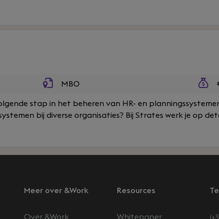
MBO
€
volgende stap in het beheren van HR- en planningssystemen
stemen bij diverse organisaties? Bij Strates werk je op det
Meer over &Work
Resources
Te
Over &Work
Whitepaper
(+3