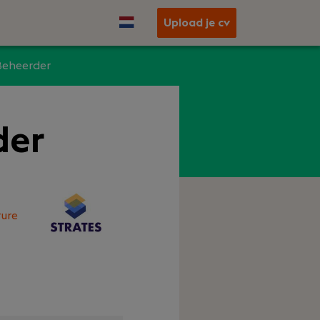
Upload je cv
Beheerder
der
ure