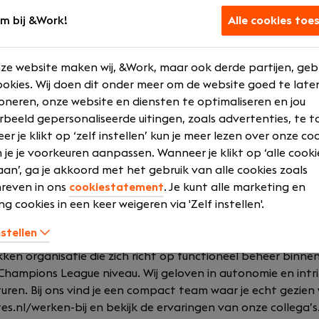
m salaris tot € 5.250,- afhankelijk van ervaring, inclusief e
m bij &Work!
Alle cookies toe
oei en ontwikkeling, met intensieve begeleiding en toegang
leidingen zoals AFAS
ze website maken wij, &Work, maar ook derde partijen, geb
t keuze uit een leaseauto, mobiliteitsbudget of OV-jaarkaa
okies. Wij doen dit onder meer om de website goed te late
r en telefoonregeling
oneren, onze website en diensten te optimaliseren en jou
ybride werkomstandigheden met veel zeggenschap over je
rbeeld gepersonaliseerde uitingen, zoals advertenties, te t
team en een warme, informele bedrijfscultuur
r je klikt op ‘zelf instellen’ kun je meer lezen over onze co
nnisdeling via teammeetings en kwartaalbijeenkomsten
 je je voorkeuren aanpassen. Wanneer je klikt op ‘alle cooki
an’, ga je akkoord met het gebruik van alle cookies zoals
reven in ons
cookiestatement
. Je kunt alle marketing en
ng cookies in een keer weigeren via 'Zelf instellen'.
nstellen
kken organisatie die zich richt op functioneel beheer binne
hampions League niveau. Wij geloven in autonomie en intri
cturen. Bij ons vind je een compact team waar je echt gezien 
s.nl/werken-bij en bekijk de ervaringen van onze collega’s