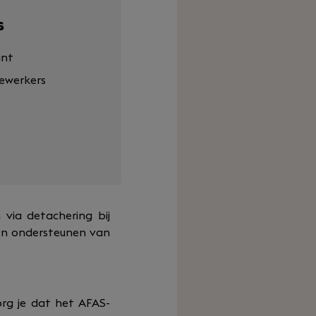
s
ant
ewerkers
n via detachering bij
n en ondersteunen van
rg je dat het AFAS-