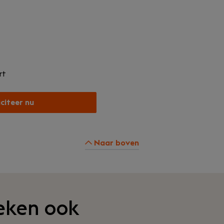
rt
iciteer nu
Naar boven
eken ook