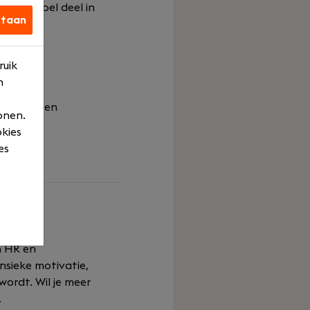
en variabel deel in
staan
 tot
ruik
rt
n
 opdrachten
onen.
okies
es
n HR en
nsieke motivatie,
wordt. Wil je meer
.