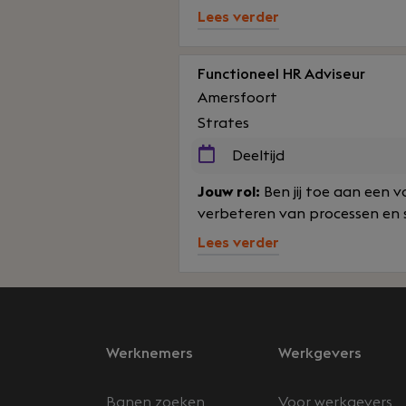
Lees verder
Functioneel HR Adviseur
Amersfoort
Strates
Deeltijd
Jouw rol:
Ben jij toe aan een 
verbeteren van processen en sy
Lees verder
Werknemers
Werkgevers
Banen zoeken
Voor werkgevers