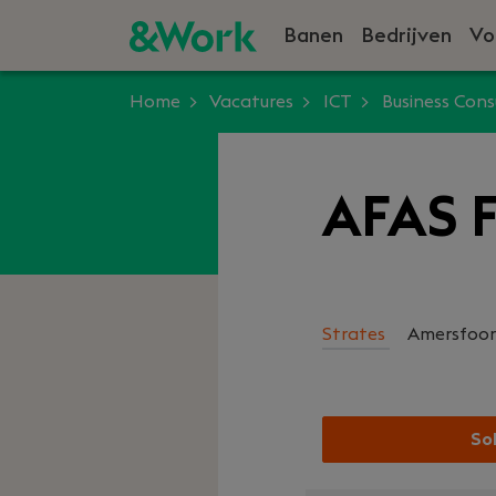
Banen
Bedrijven
Vo
Home
Vacatures
ICT
Business Cons
AFAS F
Strates
Amersfoor
Sol