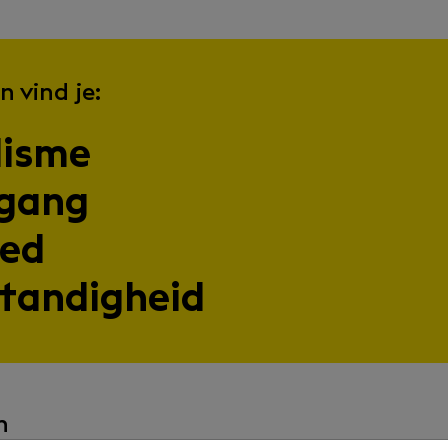
n vind je:
lisme
pgang
oed
standigheid
n