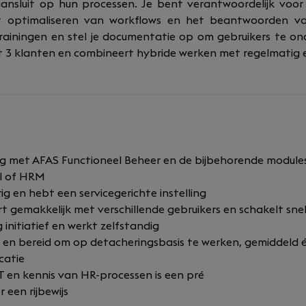
ansluit op hun processen. Je bent verantwoordelijk voor
t optimaliseren van workflows en het beantwoorden va
rainingen en stel je documentatie op om gebruikers te on
t 3 klanten en combineert hybride werken met regelmatig e
ng met AFAS Functioneel Beheer en de bijbehorende modules
ll of HRM
rig en hebt een servicegerichte instelling
t gemakkelijk met verschillende gebruikers en schakelt sn
initiatief en werkt zelfstandig
el en bereid om op detacheringsbasis te werken, gemiddeld
catie
IT en kennis van HR-processen is een pré
 een rijbewijs