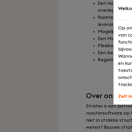
Een marktconfor
Welko
overleg
Ruimte voor gr
leveranciersop
Op on
Mogelijkheid to
van co
Een MacBook Ai
functi
Flexibele en h
bijvoo
Een betrokken 
Wannee
Regelmatige ke
en kun
toesta
omsch
tracki
Over ons
Zelf i
Strates is een betro
roostersoftware op C
niet in strakke stru
weten? Bezoek strate