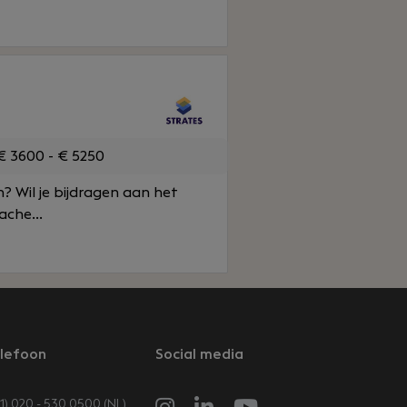
 3600 - € 5250
? Wil je bijdragen aan het
ache...
lefoon
Social media
1) 020 - 530 0500 (NL)