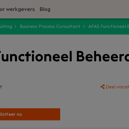
or werkgevers
Blog
ulting
Business Process Consultant
AFAS Functioneel 
unctioneel Beheer
t
Deel vacat
liciteer nu