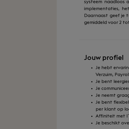
systeem naadloos a
implementaties, he
Daarnaast geef je t
gemiddeld voor 2 to
Jouw profiel
Je hebt ervari
Verzuim, Payro
Je bent leergie
Je communiceer
Je neemt graag 
Je bent flexib
per klant op lo
Affiniteit met 
Je beschikt over