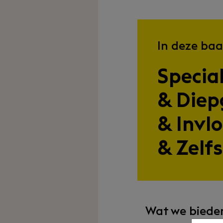
In deze baa
Specia
& Die
& Invl
& Zelf
Wat we biede