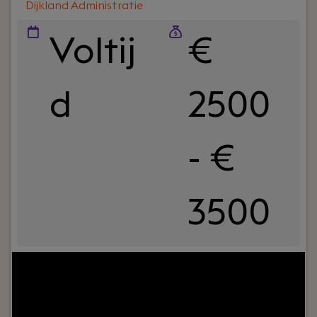
Dijkland Administratie
Voltij
€
d
2500
- €
3500
Jouw rol:
Bij Dijkland administratie- en
belastingadviseurs draait het niet alleen om
cijfers, maar vooral om mensen. Om ondernemers
die willen groeien. En om collega’s die