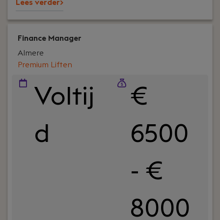
Lees verder>
Finance Manager
Almere
Premium Liften
Voltij
€
d
6500
- €
8000