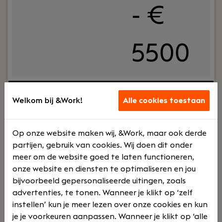
- €
5500
Jouw rol:
Bij Dijkland administratie- en
belastingadviseurs draait het om meer dan cijfers.
Welkom bij &Work!
Alle cookies toestaan
Om vertrouwen, samenwerking en ondernemers
écht verder helpen. En ja, ook om humor op de
Op onze website maken wij, &Work, maar ook derde
werkvloer en goede lunches.Wij werken al jaren
partijen, gebruik van cookies. Wij doen dit onder
voor een breed MKB-klantenbestand en staan
meer om de website goed te laten functioneren,
bekend om onze nuchtere aanpak,
onze website en diensten te optimaliseren en jou
betrokkenheid en persoonlijke aandacht – voor
bijvoorbeeld gepersonaliseerde uitingen, zoals
klanten én collega’s.
advertenties, te tonen. Wanneer je klikt op ‘zelf
Lees verder>
instellen’ kun je meer lezen over onze cookies en kun
je je voorkeuren aanpassen. Wanneer je klikt op ‘alle