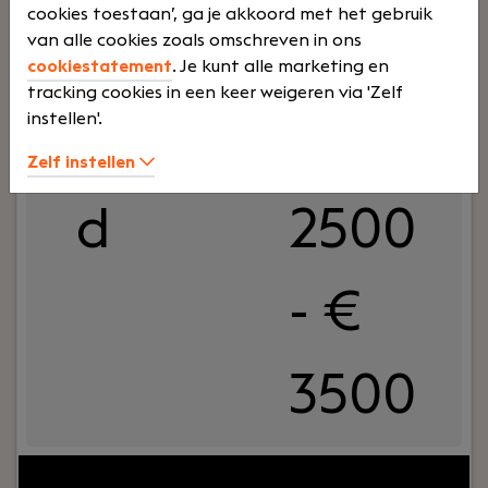
cookies toestaan’, ga je akkoord met het gebruik
Junior salarisadministrateur
van alle cookies zoals omschreven in ons
Haaften
cookiestatement
. Je kunt alle marketing en
Dijkland Administratie
tracking cookies in een keer weigeren via 'Zelf
instellen'.
Voltij
€
Zelf instellen
d
2500
- €
3500
Jouw rol:
Bij Dijkland administratie- en