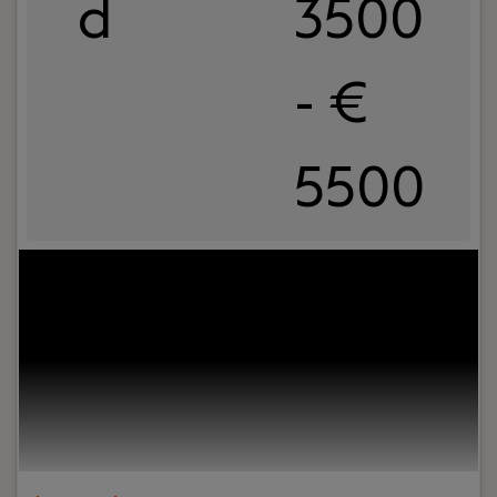
d
3500
- €
5500
Jouw rol:
Bij Dijkland administratie- en
belastingadviseurs draait het om meer dan alleen
cijfers. Het draait om vertrouwen, persoonlijk
contact en zorgen dat ondernemers op ons
kunnen bouwen. En ja, ook om een goede sfeer op
kantoor.Wij ondersteunen al jaren MKB-
ondernemers in diverse branches en staan
bekend om onze nuchtere aanpak, korte lijnen en
betrokkenheid – richting klanten én collega’s.