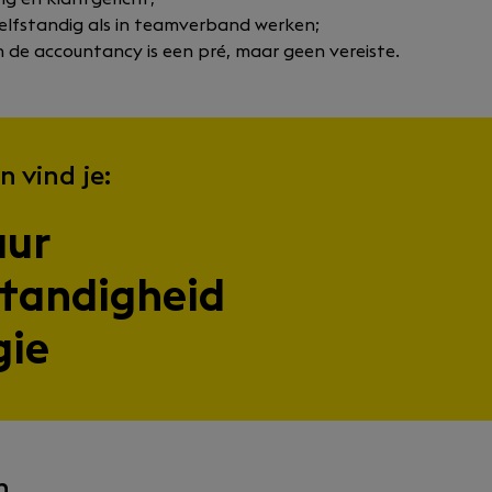
zelfstandig als in teamverband werken;
n de accountancy is een pré, maar geen vereiste.
n vind je:
uur
standigheid
gie
n