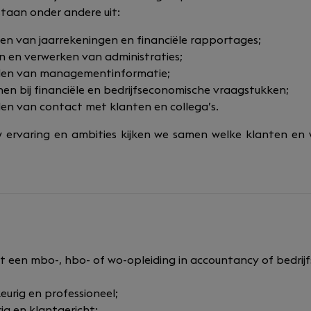
aan onder andere uit:
en van jaarrekeningen en financiële rapportages;
n en verwerken van administraties;
den van managementinformatie;
en bij financiële en bedrijfseconomische vraagstukken;
n van contact met klanten en collega’s.
uw ervaring en ambities kijken we samen welke klanten e
bt een mbo-, hbo- of wo-opleiding in accountancy of bedri
eurig en professioneel;
rig en klantgericht;