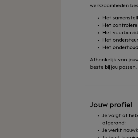
werkzaamheden best
Het samenstell
Het controlere
Het voorberei
Het ondersteun
Het onderhoude
Afhankelijk van jo
beste bij jou passen.
Jouw profiel
Je volgt of he
afgerond;
Je werkt nauwk
Je bent leergie