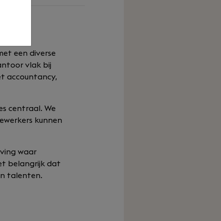
met een diverse
ntoor vlak bij
et accountancy,
es centraal. We
dewerkers kunnen
eving waar
et belangrijk dat
n talenten.