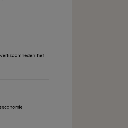
n werkzaamheden het
jfseconomie