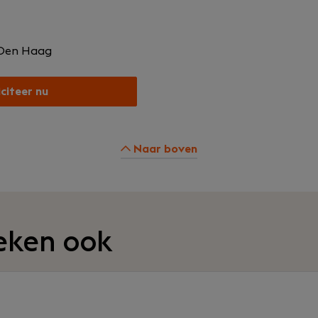
Den Haag
iciteer nu
Naar boven
eken ook