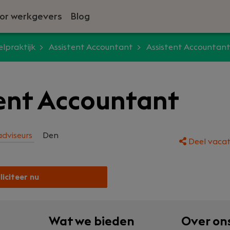
or werkgevers
Blog
lpraktijk
Assistent Accountant
Assistent Accountan
ent Accountant
adviseurs
Den
Deel vacat
liciteer nu
Wat we bieden
Over on