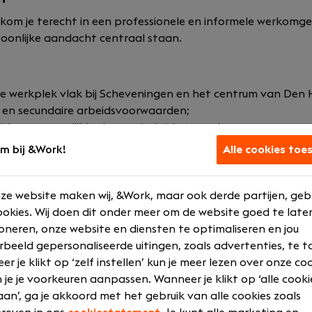
 kom je terecht in een professionele en informele werkomg
soonlijke aandacht centraal staan.
de werkplek vlak bij Scheveningen en het centrum van Den
 en secundaire arbeidsvoorwaarden;
tijden en mogelijkheden om hybride te werken;
gs- en doorgroeimogelijkheden;
m bij &Work!
Alle cookies toe
ofessionele ontwikkeling;
ng;
oeding;
ze website maken wij, &Work, maar ook derde partijen, geb
okies. Wij doen dit onder meer om de website goed te late
delingsregeling.
oneren, onze website en diensten te optimaliseren en jou
ttime
rbeeld gepersonaliseerde uitingen, zoals advertenties, te t
of onbepaalde tijd
r je klikt op ‘zelf instellen’ kun je meer lezen over onze co
oor, hybride of vanuit huis
 je je voorkeuren aanpassen. Wanneer je klikt op ‘alle cooki
an’, ga je akkoord met het gebruik van alle cookies zoals