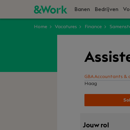
Banen
Bedrijven
Vo
Home
Vacatures
Finance
Samenste
Assist
GBA Accountants & 
Haag
Sol
Jouw rol