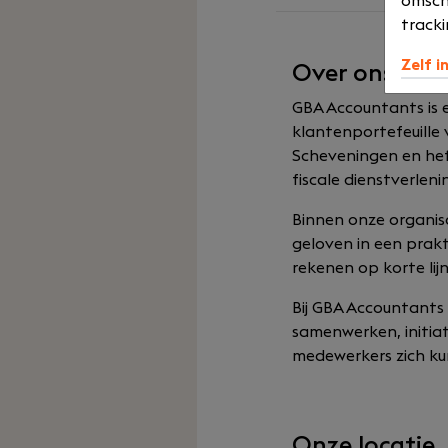
omsch
tracki
Zelf i
Over ons
GBA Accountants is 
klantenportefeuille 
Scheveningen en he
fiscale dienstverlen
Binnen onze organisa
geloven in een prak
rekenen op korte lij
Bij GBA Accountants
samenwerken, initiat
medewerkers zich ku
Onze locatie