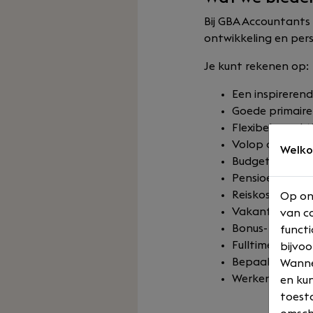
Bij GBA Accountants
ontwikkeling en per
Je kunt rekenen op:
Een inspireren
Goede primaire
Flexibele werk
Volop opleidin
Welko
Budget voor pr
Pensioenregeli
Reiskostenverg
Op on
Vakantiegeld;
van co
Bonus- en winst
functi
Fulltime of par
bijvoo
Bepaalde tijd 
Wannee
Werken op kant
en kun
toesta