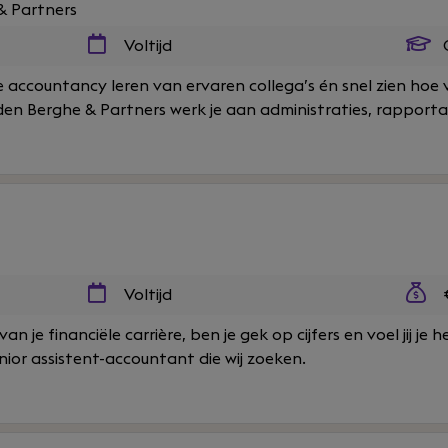
& Partners
Voltijd
O
 de accountancy leren van ervaren collega’s én snel zien hoe
en Berghe & Partners werk je aan administraties, rapportag
Voltijd
€
an je financiële carrière, ben je gek op cijfers en voel jij je 
nior assistent-accountant die wij zoeken.