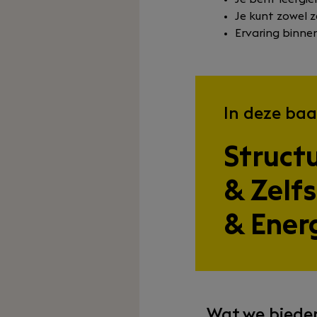
Je kunt zowel 
Ervaring binne
In deze baa
Struct
& Zelf
& Ener
Wat we biede