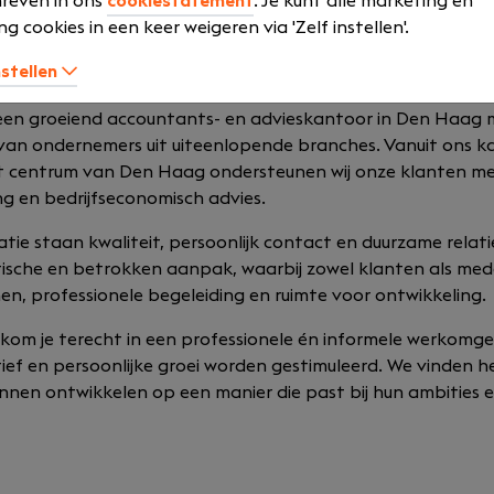
reven in ons
cookiestatement
. Je kunt alle marketing en
ng cookies in een keer weigeren via 'Zelf instellen'.
nstellen
een groeiend accountants- en advieskantoor in Den Haag 
van ondernemers uit uiteenlopende branches. Vanuit ons ka
t centrum van Den Haag ondersteunen wij onze klanten m
ing en bedrijfseconomisch advies.
tie staan kwaliteit, persoonlijk contact en duurzame relati
tische en betrokken aanpak, waarbij zowel klanten als me
nen, professionele begeleiding en ruimte voor ontwikkeling.
 kom je terecht in een professionele én informele werkomg
ief en persoonlijke groei worden gestimuleerd. We vinden h
nnen ontwikkelen op een manier die past bij hun ambities e