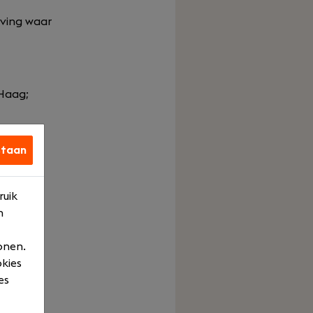
eving waar
 Haag;
staan
ruik
n
onen.
okies
es