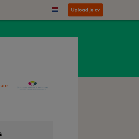
Upload je cv
t
ure
s