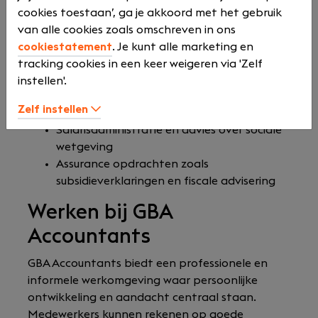
premieheffing, BTW en internationale
cookies toestaan’, ga je akkoord met het gebruik
belastingvraagstukken
van alle cookies zoals omschreven in ons
Advisering: financiële planning, estate
cookiestatement
. Je kunt alle marketing en
planning, financiering, personeel,
tracking cookies in een keer weigeren via 'Zelf
herstructurering, fusies en overnames
instellen'.
Online boekhouden met ondersteuning via
Zelf instellen
Exact Online
Salarisadministratie en advies over sociale
wetgeving
Assurance opdrachten zoals
subsidieverklaringen en fiscale advisering
Werken bij GBA
Accountants
GBA Accountants biedt een professionele en
informele werkomgeving waar persoonlijke
ontwikkeling en aandacht centraal staan.
Medewerkers kunnen rekenen op goede