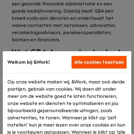
een gezonde financiële administratie en een
goede bedrijfsvoering. Daarbij biedt GBA een
breed scala aan diensten en onderhoudt het
nauwe contacten met notarissen, advocaten,
verzekeringsadviseurs, pensioenspecialisten,
banken en financiers.
Wat GBA Accountants doet
Welkom bij &Work!
Alle cookies toestaan
GBA Accountants biedt een breed pakket aan
diensten die volledig zijn afgestemd op de
behoeften van het midden- en kleinbedrijf.
Op onze website maken wij, &Work, maar ook derde
partijen, gebruik van cookies. Wij doen dit onder
In grote lijnen houdt GBA Accountants zich bezig
meer om de website goed te laten functioneren,
met:
onze website en diensten te optimaliseren en jou
Accountancy: jaarrekeningcontrole,
bijvoorbeeld gepersonaliseerde uitingen, zoals
samenstelling en financiële administratie
advertenties, te tonen. Wanneer je klikt op ‘zelf
Belastingadvies: inkomstenbelasting,
instellen’ kun je meer lezen over onze cookies en kun
vennootschapsbelasting, loon - en
je je voorkeuren aanpassen. Wanneer je klikt op ‘alle