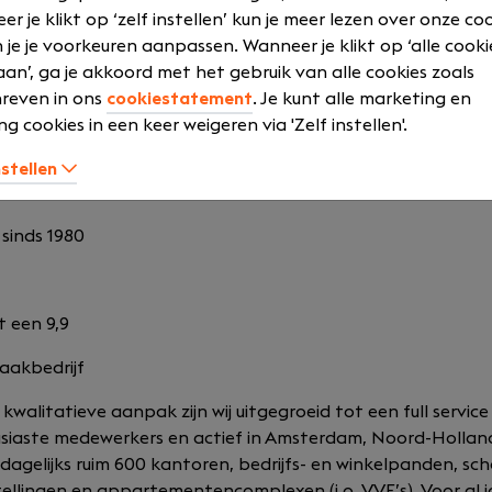
 2018
r je klikt op ‘zelf instellen’ kun je meer lezen over onze co
 je je voorkeuren aanpassen. Wanneer je klikt op ‘alle cooki
Nederland
an’, ga je akkoord met het gebruik van alle cookies zoals
reven in ons
cookiestatement
. Je kunt alle marketing en
estigingen
ng cookies in een keer weigeren via 'Zelf instellen'.
ers in dienst
nstellen
 dan 5%
 sinds 1980
 een 9,9
aakbedrijf
walitatieve aanpak zijn wij uitgegroeid tot een full servi
siaste medewerkers en actief in Amsterdam, Noord-Hollan
n dagelijks ruim 600 kantoren, bedrijfs- en winkelpanden, sc
tellingen en appartementencomplexen (i.o. VVE’s). Voor al 