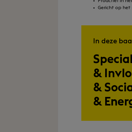
Proactief in h
Gericht op het 
In deze baa
Specia
& Invl
& Soci
& Ener