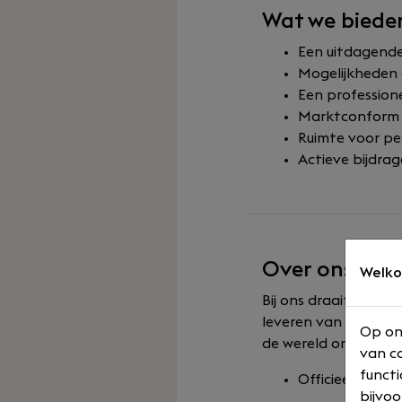
Wat we biede
Een uitdagende 
Mogelijkheden 
Een professio
Marktconform s
Ruimte voor per
Actieve bijdra
Over ons
Welko
Bij ons draait het 
leveren van hoogwaa
Op on
de wereld om ons he
van co
functi
Officieel part
bijvoo