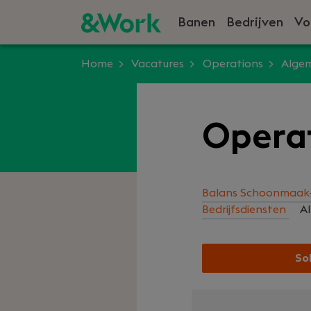
Banen
Bedrijven
Vo
Home
Vacatures
Operations
Alge
Opera
Balans Schoonmaak
Bedrijfsdiensten
A
Sol