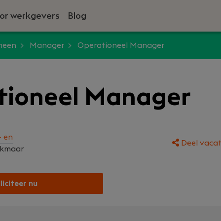
or werkgevers
Blog
meen
Manager
Operationeel Manager
tioneel Manager
- en
Deel vacat
lkmaar
liciteer nu