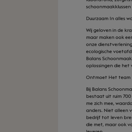
schoonmaakklussen he
Duurzaam In alles w
Wij geloven in de k
maar maken ook een 
onze dienstverlening
ecologische voetafd
Balans Schoonmaak n
oplossingen die het 
Ontmoet Het team
Bij Balans Schoonmaa
bestaat uit ruim 700
me zich mee, waardo
anders. Niet alleen
bedrijf tot leven br
die met, maar ook vo
leveren.