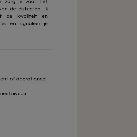
ik zorg je voor het
n de districten. Jij
kt de kwaliteit en
es en signaleer je
ment of operationeel
neel niveau