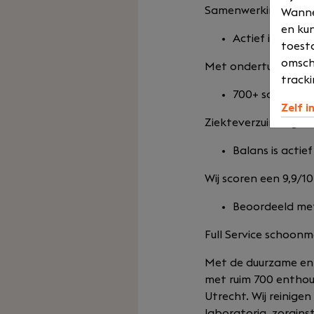
Samenwerking sinds
Wannee
en kun
Actief in heel 
toesta
omsch
Met ondertussen 2 v
tracki
700+ schoonmak
Zelf i
Ziekteverzuim lager
Balans is actief
Wij scoren een 9,9/10
Beoordeeld met
Full Service schoonm
Met de duurzame en k
met ruim 700 enthou
Utrecht. Wij reinige
laboratoria, zorgins