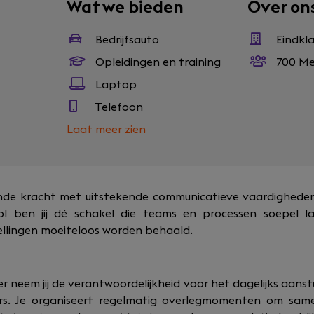
Wat we bieden
Over on
Bedrijfsauto
Eindkl
Opleidingen en training
700 Me
Laptop
Telefoon
Laat meer zien
ende kracht met uitstekende communicatieve vaardighede
l ben jij dé schakel die teams en processen soepel l
ellingen moeiteloos worden behaald.
er neem jij de verantwoordelijkheid voor het dagelijks aan
rs. Je organiseert regelmatig overlegmomenten om sa