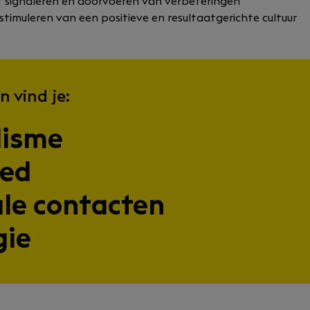
et signaleren en doorvoeren van verbeteringen
stimuleren van een positieve en resultaatgerichte cultuur
n vind je:
lisme
oed
ale contacten
gie