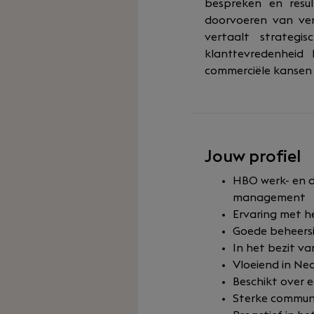
bespreken en resul
doorvoeren van verb
vertaalt strategi
klanttevredenheid
commerciële kansen
Jouw profiel
HBO werk- en de
management
Ervaring met h
Goede beheersi
In het bezit van
Vloeiend in Ne
Beschikt over 
Sterke communi