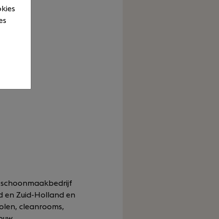
okies
es
ce schoonmaakbedrijf
d en Zuid-Holland en
holen, cleanrooms,
jouw