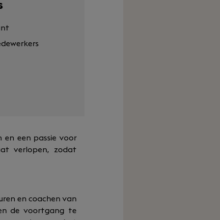
s
ant
dewerkers
n en een passie voor
aat verlopen, zodat
sturen en coachen van
men de voortgang te