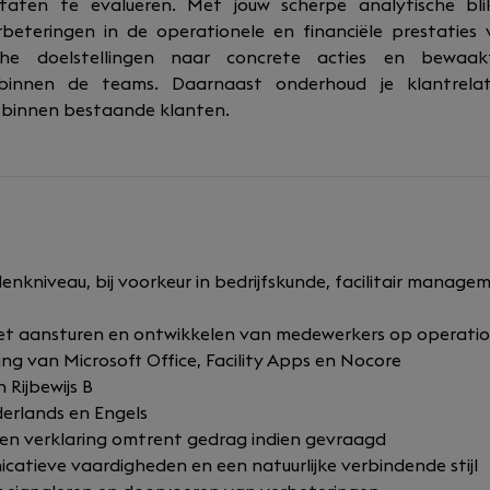
taten te evalueren. Met jouw scherpe analytische bl
eteringen in de operationele en financiële prestaties va
sche doelstellingen naar concrete acties en bewaa
 binnen de teams. Daarnaast onderhoud je klantrelati
 binnen bestaande klanten.
nkniveau, bij voorkeur in bedrijfskunde, facilitair manage
et aansturen en ontwikkelen van medewerkers op operatio
ng van Microsoft Office, Facility Apps en Nocore
 Rijbewijs B
derlands en Engels
een verklaring omtrent gedrag indien gevraagd
catieve vaardigheden en een natuurlijke verbindende stijl