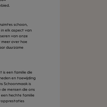
ebied.
ruimtes schoon,
in elk aspect van
liseren van onze
r meer over hoe
naar duurzame
is een familie die
gheden en toewijding
ans Schoonmaak is
e de mensen die ons
e een hechte familie
 topprestaties