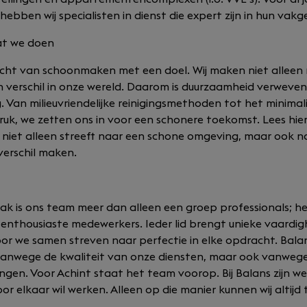
bben wij specialisten in dienst die expert zijn in hun vakg
at we doen
racht van schoonmaken met een doel. Wij maken niet alleen 
verschil in onze wereld. Daarom is duurzaamheid verweven 
. Van milieuvriendelijke reinigingsmethoden tot het minima
ruk, we zetten ons in voor een schonere toekomst. Lees hie
iet alleen streeft naar een schone omgeving, maar ook 
verschil maken.
k is ons team meer dan alleen een groep professionals; het 
 enthousiaste medewerkers. Ieder lid brengt unieke vaardi
or we samen streven naar perfectie in elke opdracht. Bal
 vanwege de kwaliteit van onze diensten, maar ook vanweg
engen. Voor Achint staat het team voorop. Bij Balans zijn w
or elkaar wil werken. Alleen op die manier kunnen wij altijd