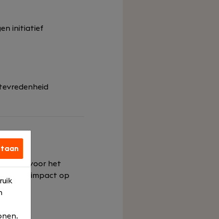
n initiatief
ttevredenheid
staan
zich in voor het
ositieve impact op
ruik
n
onen.