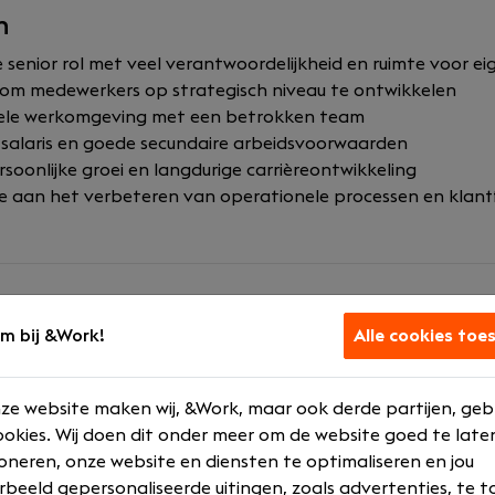
n
senior rol met veel verantwoordelijkheid en ruimte voor eige
om medewerkers op strategisch niveau te ontwikkelen
nele werkomgeving met een betrokken team
alaris en goede secundaire arbeidsvoorwaarden
soonlijke groei en langdurige carrièreontwikkeling
ge aan het verbeteren van operationele processen en klan
m bij &Work!
Alle cookies toe
om meer dan alleen schoonmaken. Ons enthousiaste team zet 
rdige schoonmaakdiensten en voor het creëren van een p
ze website maken wij, &Work, maar ook derde partijen, geb
en.
okies. Wij doen dit onder meer om de website goed te late
oneren, onze website en diensten te optimaliseren en jou
ner van AZ Alkmaar
rbeeld gepersonaliseerde uitingen, zoals advertenties, te t