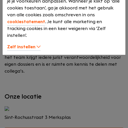
je je voorkeuren aanpassen. Wanneer je klikt op ‘alle
Notariaatkantoor Jan Stoel is een toegankelijk
cookies toestaan’, ga je akkoord met het gebruik
notariskantoor in Merksplas. Het kantoor behandelt
van alle cookies zoals omschreven in ons
dossiers binnen vastgoed, familierecht,
cookiestatement
. Je kunt alle marketing en
vermogensplanning en ondernemingsrecht voor
tracking cookies in een keer weigeren via 'Zelf
particulieren en ondernemers.
instellen'.
Er wordt gewerkt met korte lijnen, duidelijke
Zelf instellen
communicatie en zorgvuldige dossieropvolging. Binnen
het team krijgt iedere jurist verantwoordelijkheid voor
eigen dossiers en is er ruimte om kennis te delen met
collega’s.
Onze locatie
Sint-Rochusstraat 3
Merksplas