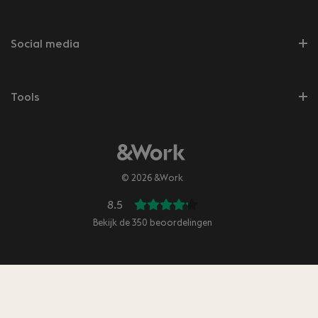
Social media
Tools
© 2026 &Work
8.5
Bekijk de
350
beoordelingen