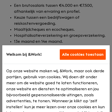
Een brutosalaris tussen €4.000 en €7.500,
afhankelijk van ervaring en profiel.
Keuze tussen een bedrijfswagen of
reiskostenvergoeding.
Maaltijdcheques en ecocheques.
Hospitalisatieverzekering en groepsverzekering.
13e maand en 14e maand.
Winstpremie van het kantoor, afhankelijk van
het resultaat.
Welkom bij &Work!
Alle cookies toestaan
20 wettelijke verlofdagen.
Flexibele werktijden en thuis werken.
Op onze website maken wij, &Work, maar ook derde
Laptop.
partijen, gebruik van cookies. Wij doen dit onder
Opleidingen en training.
meer om de website goed te laten functioneren,
onze website en diensten te optimaliseren en jou
bijvoorbeeld gepersonaliseerde uitingen, zoals
advertenties, te tonen. Wanneer je klikt op ‘zelf
instellen’ kun je meer lezen over onze cookies en kun
Over ons