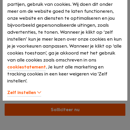
Over ons
partijen, gebruik van cookies. Wij doen dit onder
OrangeCrest is een organisatie die zich richt op het
meer om de website goed te laten functioneren,
leveren van hoogwaardige IT- en
onze website en diensten te optimaliseren en jou
consultancydiensten. We geloven in de kracht van
bijvoorbeeld gepersonaliseerde uitingen, zoals
samenwerking en innovatie om onze klanten te
advertenties, te tonen. Wanneer je klikt op ‘zelf
helpen succesvol te zijn in een continu veranderende
instellen’ kun je meer lezen over onze cookies en kun
markt.
je je voorkeuren aanpassen. Wanneer je klikt op ‘alle
cookies toestaan’, ga je akkoord met het gebruik
van alle cookies zoals omschreven in ons
cookiestatement
. Je kunt alle marketing en
Onze locatie
tracking cookies in een keer weigeren via 'Zelf
instellen'.
Zelf instellen
Jan Leentvaarlaan 29
Rotterdam
Solliciteer nu