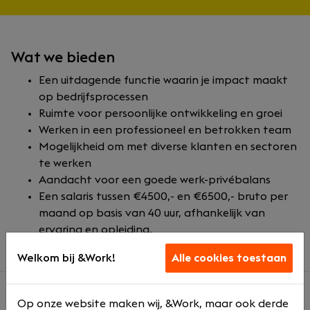
Wat we bieden
Een uitdagende functie waarin je impact maakt
op bedrijfsprocessen
Ruimte voor persoonlijke ontwikkeling en groei
Werken in een professioneel en betrokken team
Mogelijkheid om met diverse klanten en sectoren
te werken
Aandacht voor een goede werk-privébalans
Een salaris tussen €4500,- en €6500,- bruto per
maand op basis van 40 uur, afhankelijk van
ervaring en opleiding.
Welkom bij &Work!
Alle cookies toestaan
Op onze website maken wij, &Work, maar ook derde