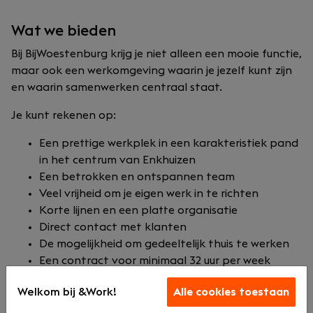
Wat we bieden
Bij BijWoestenburg krijg je niet alleen een mooie functie,
maar ook een werkomgeving waarin je jezelf kunt zijn
en waarin samenwerken centraal staat.
Je kunt rekenen op:
Een prettige werkplek in een karakteristiek pand
in het centrum van Enkhuizen
Een betrokken en ontspannen team
Veel vrijheid om je eigen werk in te richten
Korte lijnen en een platte organisatie
Direct contact met klanten
De mogelijkheid om gedeeltelijk thuis te werken
Een contract voor minimaal 32 uur per week
Een salaris tussen de €3500 en €5500 passend bij
Welkom bij &Work!
Alle cookies toestaan
jouw ervaring en niveau
Een goede pensioenregeling