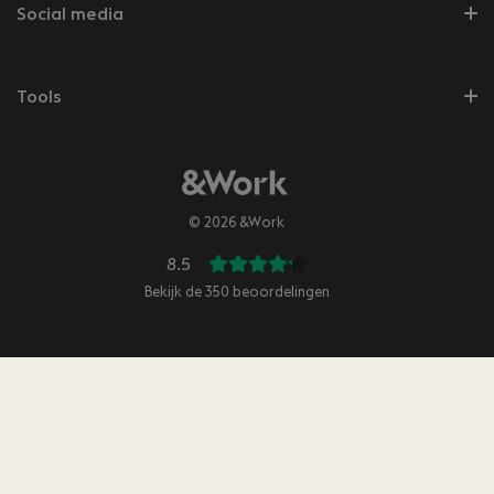
Social media
Tools
© 2026 &Work
8.5
Bekijk de
350
beoordelingen