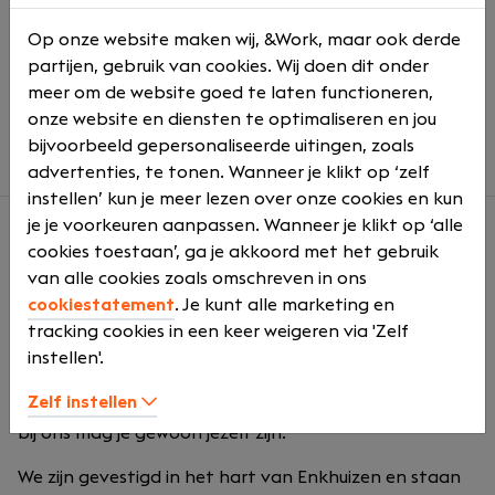
Reiskostenvergoeding
Op onze website maken wij, &Work, maar ook derde
Regelmatig leuke teamuitjes in binnen en
partijen, gebruik van cookies. Wij doen dit onder
buitenland
meer om de website goed te laten functioneren,
Een gezonde balans tussen werk en privé, zonder
onze website en diensten te optimaliseren en jou
overwerkcultuur
bijvoorbeeld gepersonaliseerde uitingen, zoals
advertenties, te tonen. Wanneer je klikt op ‘zelf
instellen’ kun je meer lezen over onze cookies en kun
je je voorkeuren aanpassen. Wanneer je klikt op ‘alle
cookies toestaan’, ga je akkoord met het gebruik
Over ons
van alle cookies zoals omschreven in ons
BijWoestenburg is een accountants- en
cookiestatement
. Je kunt alle marketing en
belastingadvieskantoor dat professioneel, persoonlijk,
tracking cookies in een keer weigeren via 'Zelf
nuchter en een beetje eigenwijs is. We nemen ons werk
instellen'.
serieus, maar houden het menselijk en toegankelijk.
Zelf instellen
Samenwerken vinden we belangrijker dan hiërarchie en
bij ons mag je gewoon jezelf zijn.
We zijn gevestigd in het hart van Enkhuizen en staan