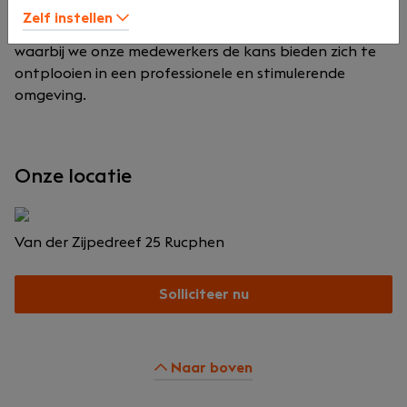
zich kenmerkt door groei en dynamiek. Binnen ons
Zelf instellen
bedrijf staat samenwerking en ontwikkeling centraal,
waarbij we onze medewerkers de kans bieden zich te
ontplooien in een professionele en stimulerende
omgeving.
Onze locatie
Van der Zijpedreef 25
Rucphen
Solliciteer nu
Naar boven