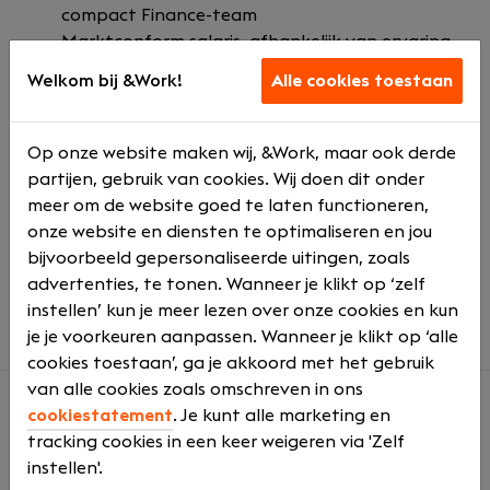
compact Finance-team
Marktconform salaris, afhankelijk van ervaring
en opleiding
Welkom bij &Work!
Alle cookies toestaan
Ruimte voor opleiding, ontwikkeling en doorgroei
Informele werksfeer binnen een dynamisch en
groeiend bedrijf
Op onze website maken wij, &Work, maar ook derde
Goede secundaire arbeidsvoorwaarden
partijen, gebruik van cookies. Wij doen dit onder
Flexibele werktijden met mogelijkheid tot
meer om de website goed te laten functioneren,
gedeeltelijk thuiswerken
onze website en diensten te optimaliseren en jou
Een stabiele organisatie waar eigen initiatief
bijvoorbeeld gepersonaliseerde uitingen, zoals
wordt gewaardeerd
advertenties, te tonen. Wanneer je klikt op ‘zelf
Salarisindicatie tussen €3.500 en €5.500
instellen’ kun je meer lezen over onze cookies en kun
je je voorkeuren aanpassen. Wanneer je klikt op ‘alle
cookies toestaan’, ga je akkoord met het gebruik
van alle cookies zoals omschreven in ons
cookiestatement
. Je kunt alle marketing en
Over ons
tracking cookies in een keer weigeren via 'Zelf
instellen'.
Wij zijn een innovatief kunststofproductiebedrijf dat