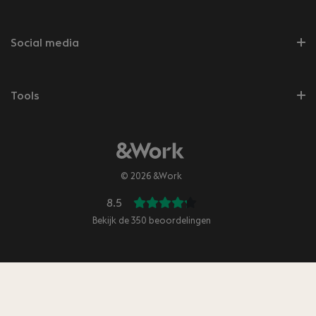
Social media
Tools
© 2026 &Work
8.5
Bekijk de
350
beoordelingen