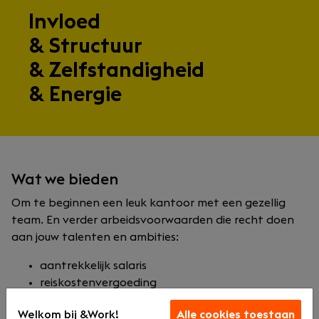
Invloed
& Structuur
& Zelfstandigheid
& Energie
Wat we bieden
Om te beginnen een leuk kantoor met een gezellig
team. En verder arbeidsvoorwaarden die recht doen
aan jouw talenten en ambities:
aantrekkelijk salaris
reiskostenvergoeding
pensioenregeling
Welkom bij &Work!
Alle cookies toestaan
flexibiliteit in werktijden & werkplek