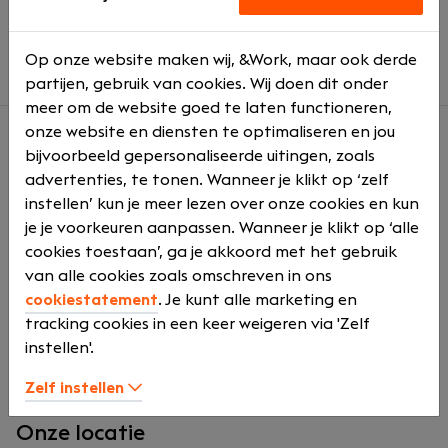
volop ruimte voor interne en externe opleidingen
goede balans tussen werk en privé
Op onze website maken wij, &Work, maar ook derde
partijen, gebruik van cookies. Wij doen dit onder
meer om de website goed te laten functioneren,
onze website en diensten te optimaliseren en jou
bijvoorbeeld gepersonaliseerde uitingen, zoals
Over ons
advertenties, te tonen. Wanneer je klikt op ‘zelf
Bij Accountantskantoor Van Deventer maken we dat
instellen’ kun je meer lezen over onze cookies en kun
waar. Of het nu om administratie, advisering, de
je je voorkeuren aanpassen. Wanneer je klikt op ‘alle
jaarrekening of de aangiften gaat, wij vinden het de
cookies toestaan’, ga je akkoord met het gebruik
normaalste zaak van de wereld dat we toegevoegde
van alle cookies zoals omschreven in ons
waarde voor onze klanten hebben. Daarom werken
cookiestatement
. Je kunt alle marketing en
we goed met hen samen. Op een prettige manier. Als
tracking cookies in een keer weigeren via 'Zelf
één team. En met verstand van zaken.
instellen'.
Zelf instellen
Onze locatie