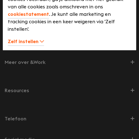
van alle cookies zoals omschreven in ons
Werknemers
cookiestatement
. Je kunt alle marketing en
tracking cookies in een keer weigeren via 'Zelf
instellen'.
Werkgevers
Zelf instellen
Meer over &Work
Resources
Telefoon