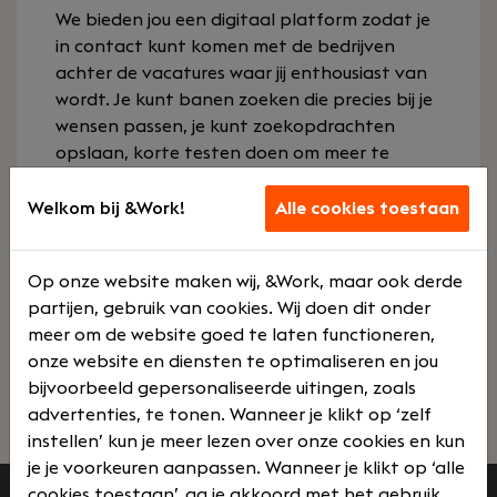
We bieden jou een digitaal platform zodat je
in contact kunt komen met de bedrijven
achter de vacatures waar jij enthousiast van
wordt. Je kunt banen zoeken die precies bij je
wensen passen, je kunt zoekopdrachten
opslaan, korte testen doen om meer te
weten te komen over wat bij je past en de
bedrijven waar we mee werken leren kennen.
Welkom bij &Work!
Alle cookies toestaan
En we ondersteunen je bij elke volgende stap
naar een nieuwe baan.
Op onze website maken wij, &Work, maar ook derde
partijen, gebruik van cookies. Wij doen dit onder
Naar onze persoonlijkheidstest
meer om de website goed te laten functioneren,
onze website en diensten te optimaliseren en jou
Zoek banen
bijvoorbeeld gepersonaliseerde uitingen, zoals
advertenties, te tonen. Wanneer je klikt op ‘zelf
instellen’ kun je meer lezen over onze cookies en kun
je je voorkeuren aanpassen. Wanneer je klikt op ‘alle
cookies toestaan’, ga je akkoord met het gebruik