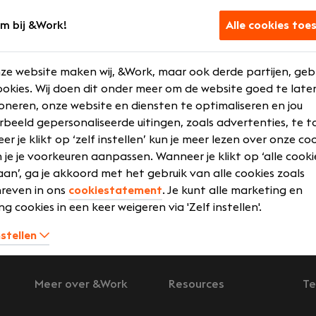
 goed?
m bij &Work!
Alle cookies toe
rbinding te kunnen maken tussen jou en je toekomstige we
fsprekend dat we de bedrijven in onze database goed leren
ze website maken wij, &Work, maar ook derde partijen, geb
et ‘quick fixes’ maar gaan op zoek naar een langdurige sa
okies. Wij doen dit onder meer om de website goed te late
wbare samenwerking tussen jou en je werkgever, tussen jo
oneren, onze website en diensten te optimaliseren en jou
ever en &Work. Op die manier zorgen we ervoor dat je niet 
rbeeld gepersonaliseerde uitingen, zoals advertenties, te t
ar in een omgeving die aansluit op jou, je wensen en je amb
r je klikt op ‘zelf instellen’ kun je meer lezen over onze co
 je je voorkeuren aanpassen. Wanneer je klikt op ‘alle cooki
overzicht
Zoek banen
an’, ga je akkoord met het gebruik van alle cookies zoals
reven in ons
cookiestatement
. Je kunt alle marketing en
ng cookies in een keer weigeren via 'Zelf instellen'.
nstellen
Meer over &Work
Resources
Te