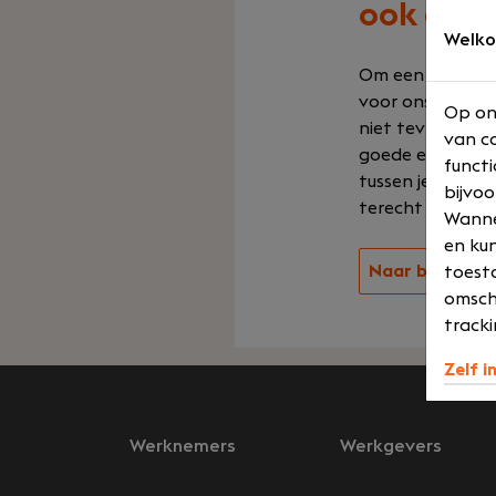
ook echt
Welko
Om een goede ve
voor ons vanzel
Op on
niet tevreden m
van co
goede en betrou
functi
tussen je werkg
bijvoo
terecht komt, ma
Wannee
en kun
Naar bedrijven
toesta
omsch
tracki
Zelf i
Werknemers
Werkgevers