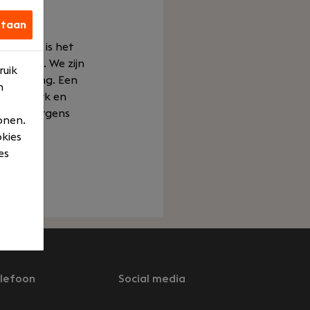
staan
rkgever is het
 kennen. We zijn
ruik
menwerking. Een
n
u en &Work en
zomaar ergens
onen.
ities.
okies
es
lefoon
Social media