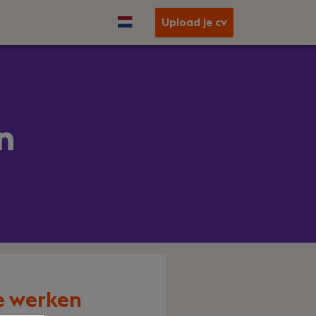
Upload je cv
n
?
ee werken