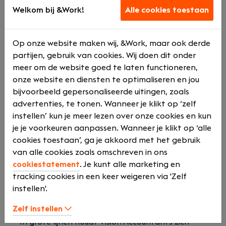
klanttevredenheid staat hierbij voorop.
Welkom bij &Work!
Alle cookies toestaan
Het team bestaat uit specialisten op hun
vakgebied en beschikt over een uitgekiend
Op onze website maken wij, &Work, maar ook derde
netwerk van professionele dienstverleners die
partijen, gebruik van cookies. Wij doen dit onder
inspringen wanneer dat nodig is.
meer om de website goed te laten functioneren,
onze website en diensten te optimaliseren en jou
Waar mogelijk worden vooraf vaste
bijvoorbeeld gepersonaliseerde uitingen, zoals
prijsafspraken gemaakt, wat zorgt voor
advertenties, te tonen. Wanneer je klikt op ‘zelf
transparantie en duidelijkheid in de
instellen’ kun je meer lezen over onze cookies en kun
dienstverlening.
je je voorkeuren aanpassen. Wanneer je klikt op ‘alle
Wat Vision Accountants
cookies toestaan’, ga je akkoord met het gebruik
van alle cookies zoals omschreven in ons
doet
cookiestatement
. Je kunt alle marketing en
tracking cookies in een keer weigeren via 'Zelf
Vision Accountants biedt een breed scala aan
instellen'.
diensten die ondernemers ondersteunen bij hun
financiële en fiscale vraagstukken.
Zelf instellen
In grote lijnen houdt Vision Accountants zich