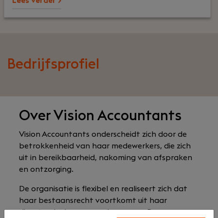
Lees verder >
Bedrijfsprofiel
Over Vision Accountants
Vision Accountants onderscheidt zich door de
betrokkenheid van haar medewerkers, die zich
uit in bereikbaarheid, nakoming van afspraken
en ontzorging.
De organisatie is flexibel en realiseert zich dat
haar bestaansrecht voortkomt uit haar
dienstverlening aan ondernemers. De