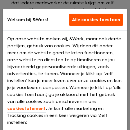
dat iedere medewerker de ruimte krijgt om zelf
een prettige manier van werken te ontdekken
en een goede balans tussen zijn of haar
Welkom bij &Work!
Alle cookies toestaan
privéleven en baan te vinden. Een keertje langer
doorwerken of liever op tijd naar huis?
Specialiseren of juist de breedte ingaan? Het is
Op onze website maken wij, &Work, maar ook derde
allemaal mogelijk. Ze geloven dat de kracht van
partijen, gebruik van cookies. Wij doen dit onder
hun kantoor ligt in deze vrijheid en de sterke
meer om de website goed te laten functioneren,
samenwerking als één team, waarbij iedereen
onze website en diensten te optimaliseren en jou
wordt aangemoedigd om zijn of haar ideeën en
bijvoorbeeld gepersonaliseerde uitingen, zoals
inbreng te delen.
advertenties, te tonen. Wanneer je klikt op ‘zelf
instellen’ kun je meer lezen over onze cookies en kun
Dit staat je te wachten:
je je voorkeuren aanpassen. Wanneer je klikt op ‘alle
cookies toestaan’, ga je akkoord met het gebruik
Een moderne werkplek in Veenendaal en de
van alle cookies zoals omschreven in ons
mogelijkheid om deels vanuit huis te
cookiestatement
. Je kunt alle marketing en
werken;
tracking cookies in een keer weigeren via 'Zelf
Naast een goed salaris en vakantiegeld
instellen'.
krijg je een vaste 13e maand,