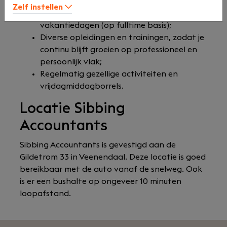
winstdelingsregeling (in de vorm van een
Zelf instellen
individueel keuzebudget) en 30
vakantiedagen (op fulltime basis);
Diverse opleidingen en trainingen, zodat je
continu blijft groeien op professioneel en
persoonlijk vlak;
Regelmatig gezellige activiteiten en
vrijdagmiddagborrels.
Locatie Sibbing
Accountants
Sibbing Accountants is gevestigd aan de
Gildetrom 33 in Veenendaal. Deze locatie is goed
bereikbaar met de auto vanaf de snelweg. Ook
is er een bushalte op ongeveer 10 minuten
loopafstand.