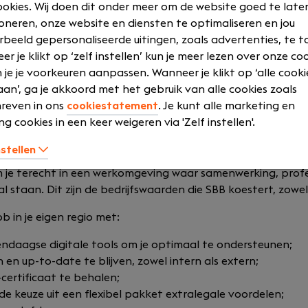
okies. Wij doen dit onder meer om de website goed te late
oneren, onze website en diensten te optimaliseren en jou
rbeeld gepersonaliseerde uitingen, zoals advertenties, te t
r je klikt op ‘zelf instellen’ kun je meer lezen over onze co
 je je voorkeuren aanpassen. Wanneer je klikt op ‘alle cooki
an’, ga je akkoord met het gebruik van alle cookies zoals
reven in ons
cookiestatement
. Je kunt alle marketing en
ng cookies in een keer weigeren via 'Zelf instellen'.
nstellen
m je terecht in een werkomgeving waar samenwerking, profe
 staan. Dit zijn de bedrijfswaarden die SBB koestert, zowel 
b in je eigen regio met:
ndaagse digitale tools om je optimaal te ondersteunen;
 en up-to-date te blijven, zowel intern als extern;
certificaat te behalen;
 keuze uit een flexibel pakket extralegale voordelen;