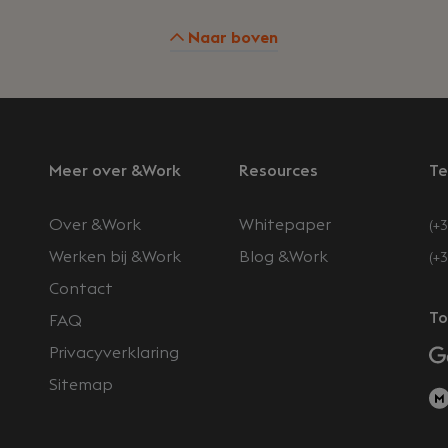
Naar boven
Meer over &Work
Resources
Te
Over &Work
Whitepaper
(+3
Werken bij &Work
Blog &Work
(+
Contact
n
To
FAQ
Privacyverklaring
Sitemap