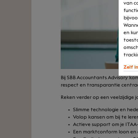
van co
functi
bijvoo
Wannee
en kun
toesta
omsch
tracki
Zelf i
Bij SBB Accountants Advisory ko
respect en transparantie centraal
Reken verder op een veelzijdige jo
Slimme technologie en hede
Volop kansen om bij te leren
Actieve support om je ITAA-
Een marktconform loon en de