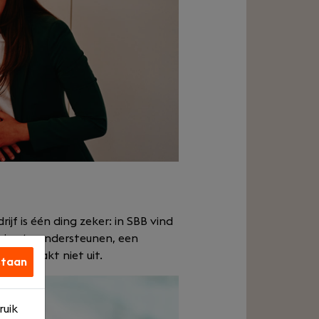
rijf is één ding zeker: in SBB vind
m jou te ondersteunen, een
 dat maakt niet uit.
staan
ruik