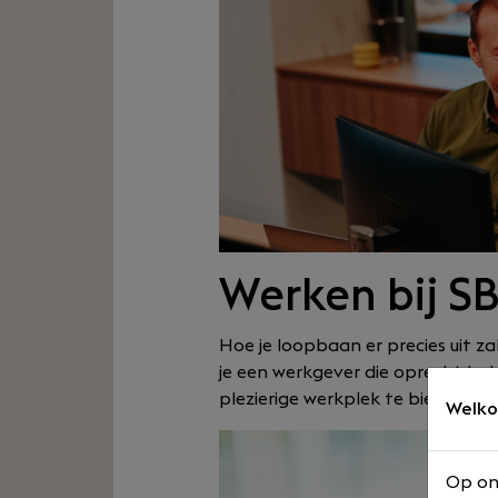
Werken bij S
Hoe je loopbaan er precies uit zal 
je een werkgever die oprecht beko
plezierige werkplek te bieden en j
Welko
Op on