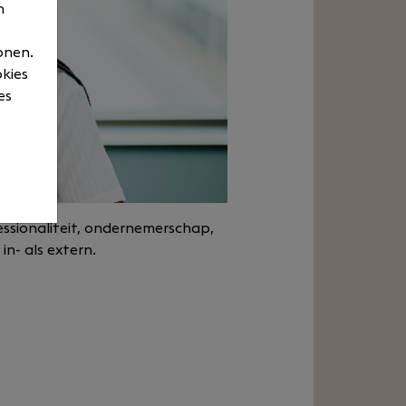
n
onen.
okies
es
ssionaliteit, ondernemerschap,
in- als extern.