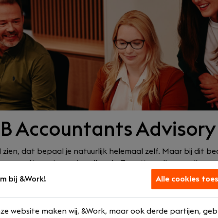
BB Accountants Advisory
zien, dat bepaal je natuurlijk helemaal zelf. Maar bij dit bed
mmerd is om jou en je collega’s. Ze zetten alles op alles o
e uit te dagen – of je nu junior, accountant of advisor bent,
m bij &Work!
Alle cookies toe
ze website maken wij, &Work, maar ook derde partijen, geb