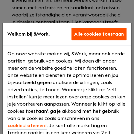
levensmomenten. De medewerkers werken nauw
samen met notarissen en kandidaat-notarissen,
waarbij zelfstandigheid en verantwoordelijkheid
in dossiers centraal staan. Het kantoor streeft
naar helderheid en vertrouwen in alle contacten
Welkom bij &Work!
Alle cookies toestaan
en processen.
Wat Luum Notarissen doet
Op onze website maken wij, &Work, maar ook derde
partijen, gebruik van cookies. Wij doen dit onder
In grote lijnen houdt Luum Notarissen zich bezig
meer om de website goed te laten functioneren,
met:
onze website en diensten te optimaliseren en jou
Opstellen van testamenten
bijvoorbeeld gepersonaliseerde uitingen, zoals
Opstellen van huwelijkse voorwaarden
advertenties, te tonen. Wanneer je klikt op ‘zelf
Opstellen van samenlevingscontracten
instellen’ kun je meer lezen over onze cookies en kun
Ondersteuning bij estate planning
je je voorkeuren aanpassen. Wanneer je klikt op ‘alle
Afwikkeling van nalatenschappen
cookies toestaan’, ga je akkoord met het gebruik
Beheren en bewaken van dossiers en
van alle cookies zoals omschreven in ons
termijnen
cookiestatement
. Je kunt alle marketing en
Verbeteren van processen en
tracking cookies in een keer weigeren via 'Zelf