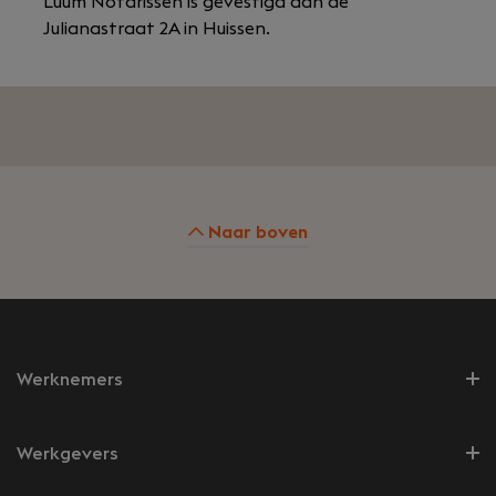
Luum Notarissen is gevestigd aan de
Julianastraat 2A in Huissen.
Naar boven
Werknemers
Werkgevers