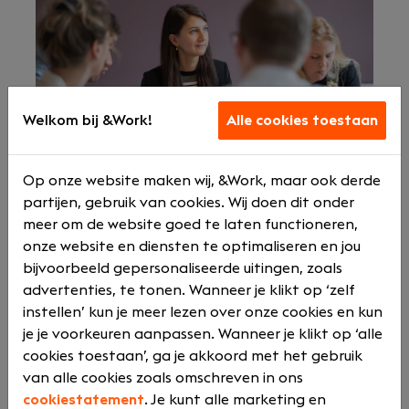
Werken bij BCE?
Welkom bij &Work!
Alle cookies toestaan
Alle BCE’ers werken verspreid door het hele land
Op onze website maken wij, &Work, maar ook derde
en voeren opdrachten uit bij allerlei
partijen, gebruik van cookies. Wij doen dit onder
opdrachtgevers, voornamelijk bedrijven in de
meer om de website goed te laten functioneren,
zorg en het mkb+. Ook al werken ze veel op
onze website en diensten te optimaliseren en jou
afstand van elkaar, toch zijn ze een hecht team.
bijvoorbeeld gepersonaliseerde uitingen, zoals
Elke twee weken komen ze samen op het mooie
advertenties, te tonen. Wanneer je klikt op ‘zelf
kantoor in Bilthoven voor een BCE-dag. Op die
instellen’ kun je meer lezen over onze cookies en kun
dag geven ze kennis door, werken ze samen aan
je je voorkeuren aanpassen. Wanneer je klikt op ‘alle
projecten en maken ze vooral veel lol.
cookies toestaan’, ga je akkoord met het gebruik
Daarnaast maken ze tijd voor ontspanning en
van alle cookies zoals omschreven in ons
plezier tijdens o.a. pubquizes, rolling dinners en
cookiestatement
. Je kunt alle marketing en
toffe uitjes.