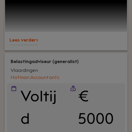
kunnen bouwen. En ja, ook om een goede sfeer op
kantoor.Wij ondersteunen al jaren MKB-
ondernemers in diverse branches en staan
bekend om onze nuchtere aanpak, korte lijnen en
betrokkenheid – richting klanten én collega’s.
Lees verder>
Belastingadviseur (generalist)
Vlaardingen
Hofman Accountants
Voltij
€
d
5000