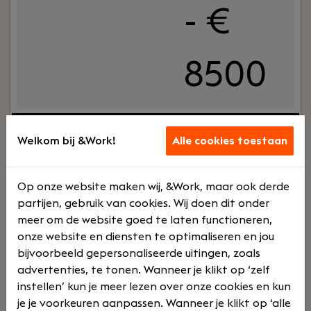
- €
8500
Jouw rol:
Bij Hofman Accountants zijn we op zoek
naar een ervaren belastingadviseur die proactief
Welkom bij &Work!
Alle cookies toestaan
onze MKB klanten adviseert op fiscaal gebied. Je
hebt minimaal 5 tot 10 jaar ervaring als fiscalist
Op onze website maken wij, &Work, maar ook derde
om zelfstandig contact met onze klanten te
partijen, gebruik van cookies. Wij doen dit onder
kunnen hebben. En als je veel meer ervaring hebt,
meer om de website goed te laten functioneren,
kun je wellicht meteen als senior belastingadviseur
onze website en diensten te optimaliseren en jou
starten.
bijvoorbeeld gepersonaliseerde uitingen, zoals
advertenties, te tonen. Wanneer je klikt op ‘zelf
Lees verder>
instellen’ kun je meer lezen over onze cookies en kun
je je voorkeuren aanpassen. Wanneer je klikt op ‘alle