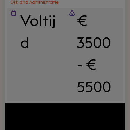
Dijkland Administratie
Voltij
€
d
3500
- €
5500
Jouw rol:
Bij Dijkland administratie- en
belastingadviseurs draait het om meer dan alleen
cijfers. Het draait om vertrouwen, persoonlijk
contact en zorgen dat ondernemers op ons